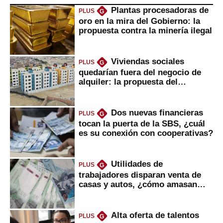
Plantas procesadoras de
PLUS
G
oro en la mira del Gobierno: la
propuesta contra la minería ilegal
Viviendas sociales
PLUS
G
quedarían fuera del negocio de
alquiler: la propuesta del
gobierno
Dos nuevas financieras
PLUS
G
tocan la puerta de la SBS, ¿cuál
es su conexión con cooperativas?
Utilidades de
PLUS
G
trabajadores disparan venta de
casas y autos, ¿cómo amasan
tanta liquidez?
Alta oferta de talentos
PLUS
G