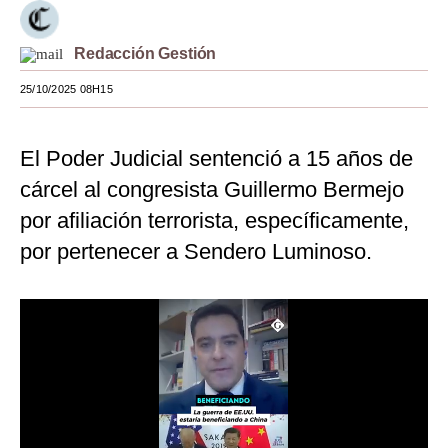
Moda
Redacción Gestión
Estilos
25/10/2025 08H15
Mundo
EEUU
El Poder Judicial sentenció a 15 años de
cárcel al congresista Guillermo Bermejo
México
por afiliación terrorista, específicamente,
España
por pertenecer a Sendero Luminoso.
Internacional
Tecnología
Club del Suscriptor
Mix
G de Gestión