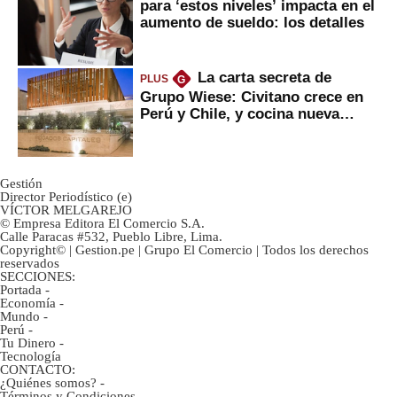
para ‘estos niveles’ impacta en el
aumento de sueldo: los detalles
La carta secreta de
PLUS
G
Grupo Wiese: Civitano crece en
Perú y Chile, y cocina nueva
marca
Gestión
Director Periodístico (e)
VÍCTOR MELGAREJO
© Empresa Editora El Comercio S.A.
Calle Paracas #532, Pueblo Libre, Lima.
Copyright© | Gestion.pe | Grupo El Comercio | Todos los derechos
reservados
SECCIONES:
Portada
-
Economía
-
Mundo
-
Perú
-
Tu Dinero
-
Tecnología
CONTACTO:
¿Quiénes somos?
-
Términos y Condiciones
-