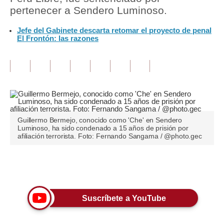
pertenecer a Sendero Luminoso.
Tu Dinero
Jefe del Gabinete descarta retomar el proyecto de penal
El Frontón: las razones
Finanzas Personales
Inmobiliarias
Plus G
Opinión
Editorial
Guillermo Bermejo, conocido como 'Che' en Sendero
Luminoso, ha sido condenado a 15 años de prisión por
afiliación terrorista. Foto: Fernando Sangama / @photo.gec
Pregunta de hoy
Blogs
Únete a nuestro canal
Tendencias
Suscríbete a YouTube
Lujo
Viajes