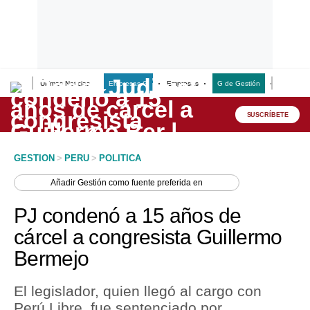
Últimas Noticias
Empresas G
Empresas
G de Gestión
Finanzas
Lo último
Peru Quiosco
SUSCRÍBETE
Portada
GESTION
>
PERU
>
POLITICA
Empresas
Añadir
Gestión
como fuente preferida en
Management & Empleo
PJ condenó a 15 años de
Economía
cárcel a congresista Guillermo
Bermejo
Mercados
Perú
El legislador, quien llegó al cargo con
Perú Libre, fue sentenciado por
Política