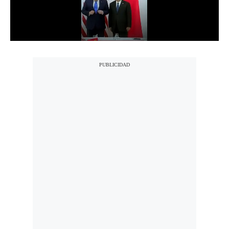
Notas Contratadas
Podcast
Gestión TV
Videos
Fotogalerías
gestion.pe
¿quiénes
Somos?
Términos
Y
Condiciones
Política
De
Privacidad