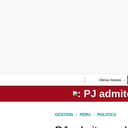
Lo último
Peru Quiosco
Portada
Empresas
Management & Empleo
Economía
Últimas Noticias
Mercados
Perú
Política
GESTION
>
PERU
>
POLITICA
Tu Dinero