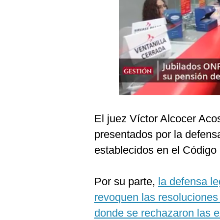
Podcast
Gestión TV
Videos
Fotogalerías
gestion.pe
El juez Víctor Alcocer Aco
¿quiénes
presentados por la defensa
Somos?
establecidos en el Código 
Términos
Y
Condiciones
Por su parte,
la defensa le
Política
De
revoquen las resoluciones
Privacidad
donde se rechazaron las e
Politica