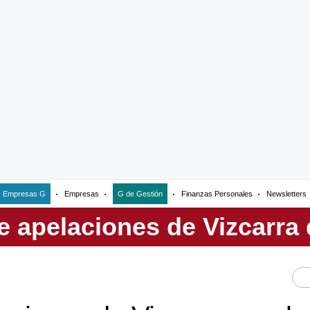
Empresas G
Empresas
G de Gestión
Finanzas Personales
Newsletters