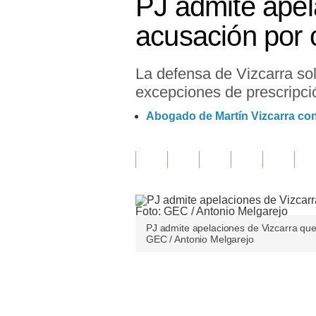
PJ admite apel
Finanzas Personales
acusación por 
Inmobiliarias
La defensa de Vizcarra sol
Plus G
excepciones de prescripció
Opinión
Abogado de Martín Vizcarra conf
Editorial
Pregunta de hoy
Blogs
Tendencias
PJ admite apelaciones de Vizcarra que
GEC / Antonio Melgarejo
Lujo
Viajes
Únete a nuestro canal
Moda