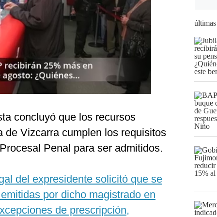
últimas
sta concluyó que los recursos
 de Vizcarra cumplen los requisitos
Procesal Penal para ser admitidos.​
gal del expresidente solicitó que se
 emitidas por dicho magistrado en
xcepciones de prescripción,