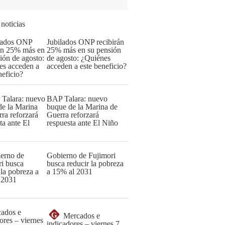
 noticias
Jubilados ONP recibirán
25% más en su pensión
de agosto: ¿Quiénes
acceden a este beneficio?
BAP Talara: nuevo
buque de la Marina de
Guerra reforzará
respuesta ante El Niño
Gobierno de Fujimori
busca reducir la pobreza
a 15% al 2031
G
Mercados e
indicadores – viernes 7