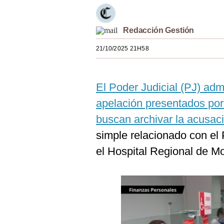
Estilos
Mundo
Redacción Gestión
21/10/2025 21H58
EEUU
México
El Poder Judicial (PJ) admi
España
apelación presentados por 
Internacional
buscan archivar la acusaci
Tecnología
simple relacionado con el 
el Hospital Regional de 
Club del Suscriptor
Mix
G de Gestión
Notas Contratadas