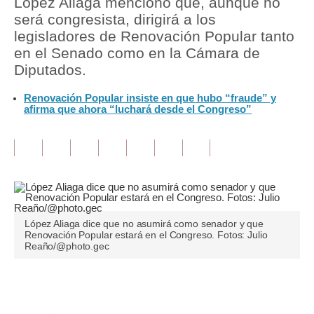
López Aliaga mencionó que, aunque no
será congresista, dirigirá a los
Tu Dinero
legisladores de Renovación Popular tanto
en el Senado como en la Cámara de
Finanzas Personales
Diputados.
Inmobiliarias
Renovación Popular insiste en que hubo “fraude” y
afirma que ahora “luchará desde el Congreso”
Plus G
Opinión
Editorial
Pregunta de hoy
Blogs
López Aliaga dice que no asumirá como senador y que
Renovación Popular estará en el Congreso. Fotos: Julio
Reaño/@photo.gec
Tendencias
Lujo
Únete a nuestro canal
Viajes