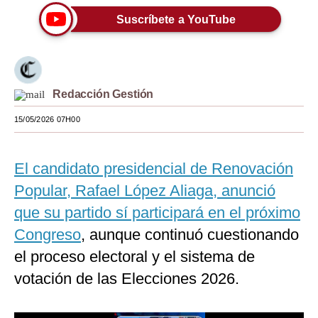
Suscríbete a YouTube
Moda
Estilos
Mundo
Redacción Gestión
EEUU
15/05/2026 07H00
México
España
El candidato presidencial de Renovación
Popular, Rafael López Aliaga, anunció
Internacional
que su partido sí participará en el próximo
Tecnología
Congreso
, aunque continuó cuestionando
Club del Suscriptor
el proceso electoral y el sistema de
votación de las Elecciones 2026.
Mix
G de Gestión