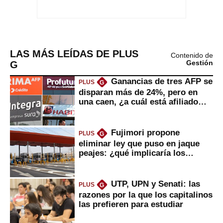
LAS MÁS LEÍDAS DE PLUS
Contenido de
G
Gestión
Ganancias de tres AFP se
PLUS
G
disparan más de 24%, pero en
una caen, ¿a cuál está afiliado
usted?
Fujimori propone
PLUS
G
eliminar ley que puso en jaque
peajes: ¿qué implicaría los
usuarios?
UTP, UPN y Senati: las
PLUS
G
razones por la que los capitalinos
las prefieren para estudiar