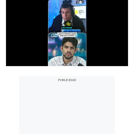
Notas Contratadas
Podcast
Gestión TV
Videos
Fotogalerías
gestion.pe
¿quiénes
Somos?
Términos
Y
Condiciones
Política
De
Privacidad