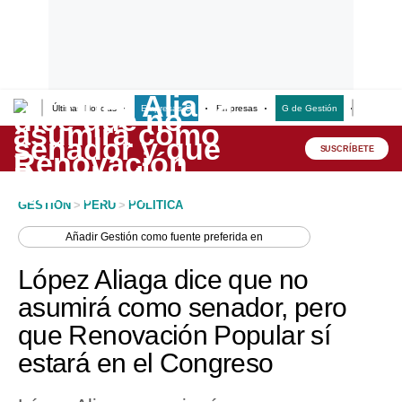
Últimas Noticias
Empresas G
Empresas
G de Gestión
Finanzas
Lo último
Peru Quiosco
SUSCRÍBETE
Portada
GESTION
>
PERU
>
POLITICA
Empresas
Añadir
Gestión
como fuente preferida en
Management & Empleo
López Aliaga dice que no
Economía
asumirá como senador, pero
que Renovación Popular sí
Mercados
estará en el Congreso
Perú
Política