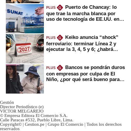
Puerto de Chancay: lo
PLUS
G
que trae la marcha blanca por
uso de tecnología de EE.UU. en
mercancías
Keiko anuncia “shock”
PLUS
G
ferroviario: terminar Línea 2 y
ejecutar la 3, 4, 5 y 6; ¿habrá
avances?
Bancos se pondrán duros
PLUS
G
con empresas por culpa de El
Niño, ¿por qué será bueno para
ahorristas?
Gestión
Director Periodístico (e)
VÍCTOR MELGAREJO
© Empresa Editora El Comercio S.A.
Calle Paracas #532, Pueblo Libre, Lima.
Copyright© | Gestion.pe | Grupo El Comercio | Todos los derechos
reservados