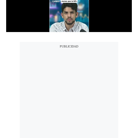
Notas Contratadas
Podcast
Gestión TV
Videos
Fotogalerías
gestion.pe
¿quiénes
Somos?
Términos
Y
Condiciones
Política
De
Privacidad