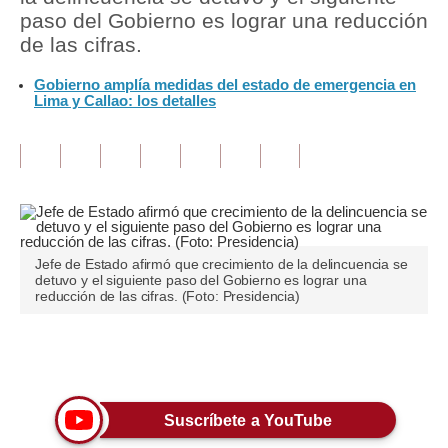
paso del Gobierno es lograr una reducción
Tu Dinero
de las cifras.
Finanzas Personales
Gobierno amplía medidas del estado de emergencia en
Lima y Callao: los detalles
Inmobiliarias
Plus G
Opinión
Editorial
Jefe de Estado afirmó que crecimiento de la delincuencia se
Pregunta de hoy
detuvo y el siguiente paso del Gobierno es lograr una
reducción de las cifras. (Foto: Presidencia)
Blogs
Tendencias
Únete a nuestro canal
Lujo
Suscríbete a YouTube
Viajes