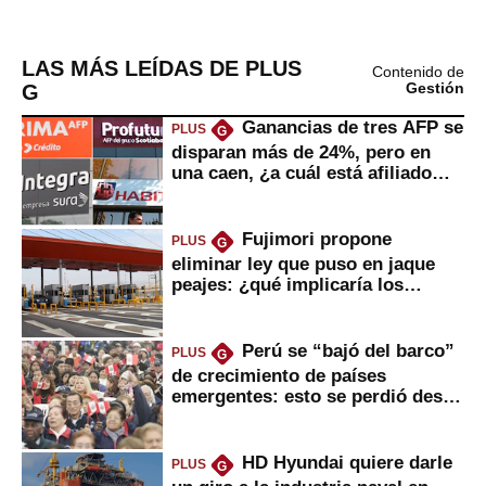
LAS MÁS LEÍDAS DE PLUS
Contenido de
G
Gestión
Ganancias de tres AFP se
PLUS
G
disparan más de 24%, pero en
una caen, ¿a cuál está afiliado
usted?
Fujimori propone
PLUS
G
eliminar ley que puso en jaque
peajes: ¿qué implicaría los
usuarios?
Perú se “bajó del barco”
PLUS
G
de crecimiento de países
emergentes: esto se perdió desde
2022
HD Hyundai quiere darle
PLUS
G