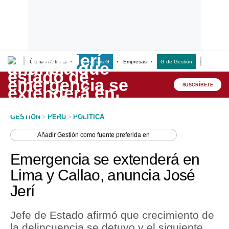
Últimas Noticias
Empresas G
Empresas
G de Gestión
Finanzas
Lo último
Peru Quiosco
SUSCRÍBETE
Portada
GESTION
>
PERU
>
POLITICA
Empresas
Añadir
Gestión
como fuente preferida en
Management & Empleo
Emergencia se extenderá en
Economía
Lima y Callao, anuncia José
Jerí
Mercados
Perú
Jefe de Estado afirmó que crecimiento de
la delincuencia se detuvo y el siguiente
Política