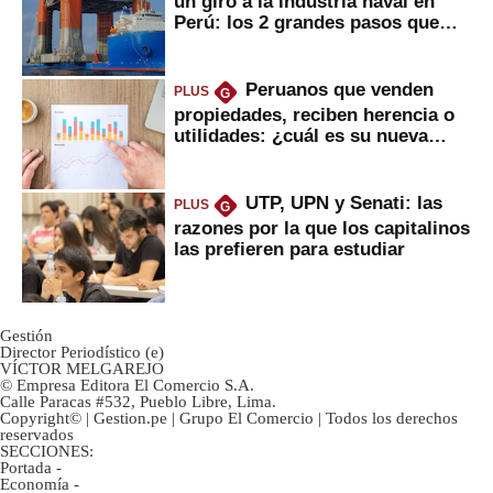
un giro a la industria naval en
Perú: los 2 grandes pasos que
daría
Peruanos que venden
PLUS
G
propiedades, reciben herencia o
utilidades: ¿cuál es su nueva
inversión clave?
UTP, UPN y Senati: las
PLUS
G
razones por la que los capitalinos
las prefieren para estudiar
Gestión
Director Periodístico (e)
VÍCTOR MELGAREJO
© Empresa Editora El Comercio S.A.
Calle Paracas #532, Pueblo Libre, Lima.
Copyright© | Gestion.pe | Grupo El Comercio | Todos los derechos
reservados
SECCIONES:
Portada
-
Economía
-