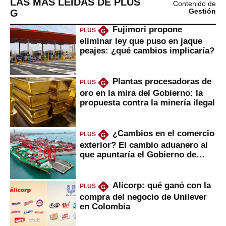
LAS MÁS LEÍDAS DE PLUS
Contenido de
G
Gestión
Fujimori propone
PLUS
G
eliminar ley que puso en jaque
peajes: ¿qué cambios implicaría?
Plantas procesadoras de
PLUS
G
oro en la mira del Gobierno: la
propuesta contra la minería ilegal
¿Cambios en el comercio
PLUS
G
exterior? El cambio aduanero al
que apuntaría el Gobierno de
Fujimori
Alicorp: qué ganó con la
PLUS
G
compra del negocio de Unilever
en Colombia