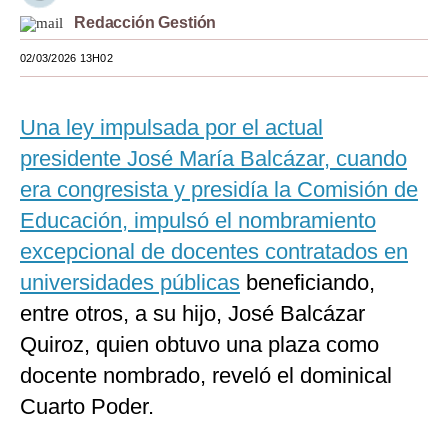
Redacción Gestión
Moda
02/03/2026 13H02
Estilos
Mundo
Una ley impulsada por el actual
EEUU
presidente José María Balcázar, cuando
era congresista y presidía la Comisión de
México
Educación, impulsó el nombramiento
España
excepcional de docentes contratados en
Internacional
universidades públicas
beneficiando,
entre otros, a su hijo, José Balcázar
Tecnología
Quiroz, quien obtuvo una plaza como
Club del Suscriptor
docente nombrado, reveló el dominical
Mix
Cuarto Poder.
G de Gestión