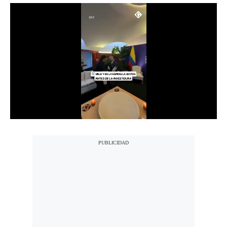
Notas Contratadas
Podcast
Gestión TV
Videos
Fotogalerías
gestion.pe
¿quiénes
Somos?
Términos
Y
Condiciones
Política
De
Privacidad