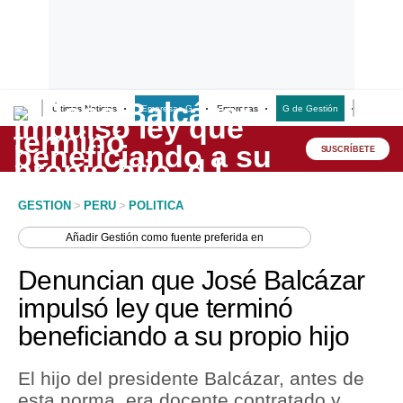
Últimas Noticias
Empresas G
Empresas
G de Gestión
Finanzas
Lo último
Peru Quiosco
SUSCRÍBETE
Portada
GESTION
>
PERU
>
POLITICA
Empresas
Añadir
Gestión
como fuente preferida en
Management & Empleo
Denuncian que José Balcázar
Economía
impulsó ley que terminó
beneficiando a su propio hijo
Mercados
Perú
El hijo del presidente Balcázar, antes de
esta norma, era docente contratado y
Política