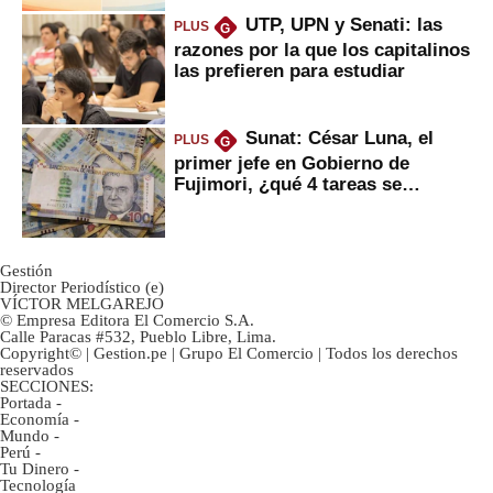
UTP, UPN y Senati: las
PLUS
G
razones por la que los capitalinos
las prefieren para estudiar
Sunat: César Luna, el
PLUS
G
primer jefe en Gobierno de
Fujimori, ¿qué 4 tareas se
marcan urgentes?
Gestión
Director Periodístico (e)
VÍCTOR MELGAREJO
© Empresa Editora El Comercio S.A.
Calle Paracas #532, Pueblo Libre, Lima.
Copyright© | Gestion.pe | Grupo El Comercio | Todos los derechos
reservados
SECCIONES:
Portada
-
Economía
-
Mundo
-
Perú
-
Tu Dinero
-
Tecnología