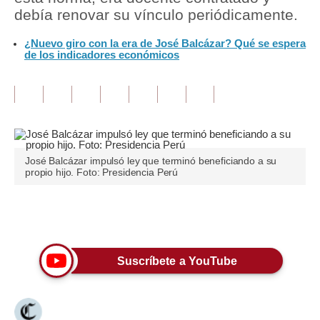
debía renovar su vínculo periódicamente.
Tu Dinero
¿Nuevo giro con la era de José Balcázar? Qué se espera
de los indicadores económicos
Finanzas Personales
Inmobiliarias
Plus G
Opinión
José Balcázar impulsó ley que terminó beneficiando a su
Editorial
propio hijo. Foto: Presidencia Perú
Pregunta de hoy
Únete a nuestro canal
Blogs
Tendencias
Suscríbete a YouTube
Lujo
Viajes