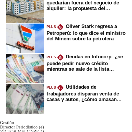
quedarían fuera del negocio de
alquiler: la propuesta del
gobierno
Oliver Stark regresa a
PLUS
G
Petroperú: lo que dice el ministro
del Minem sobre la petrolera
Deudas en Infocorp: ¿se
PLUS
G
puede pedir nuevo crédito
mientras se sale de la lista
negra?
Utilidades de
PLUS
G
trabajadores disparan venta de
casas y autos, ¿cómo amasan
tanta liquidez?
Gestión
Director Periodístico (e)
VÍCTOR MELGAREJO