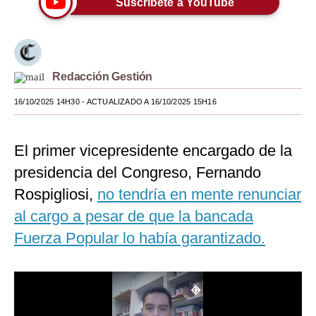
Suscríbete a YouTube
Moda
Estilos
Redacción Gestión
Mundo
16/10/2025 14H30
- ACTUALIZADO A 16/10/2025 15H16
EEUU
México
El primer vicepresidente encargado de la
España
presidencia del Congreso, Fernando
Internacional
Rospigliosi,
no tendría en mente renunciar
al cargo a pesar de que la bancada
Tecnología
Fuerza Popular lo había garantizado.
Club del Suscriptor
Mix
G de Gestión