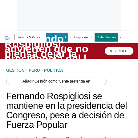
Últimas Noticias
Empresas G
Empresas
G de Gestión
Finanzas
Lo último
Peru Quiosco
SUSCRÍBETE
Portada
GESTION
>
PERU
>
POLITICA
Empresas
Añadir
Gestión
como fuente preferida en
Management & Empleo
Fernando Rospigliosi se
Economía
mantiene en la presidencia del
Congreso, pese a decisión de
Mercados
Fuerza Popular
Perú
Política