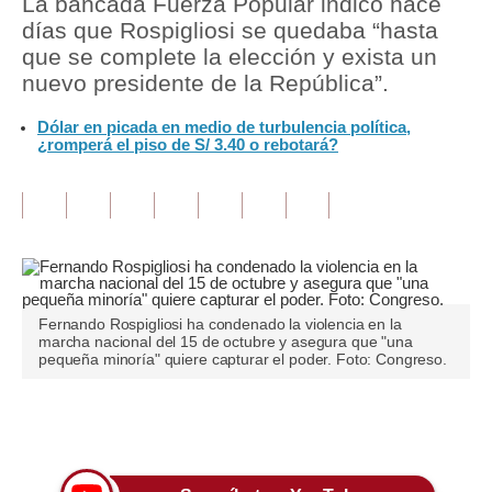
La bancada Fuerza Popular indicó hace
días que Rospigliosi se quedaba “hasta
Tu Dinero
que se complete la elección y exista un
nuevo presidente de la República”.
Finanzas Personales
Dólar en picada en medio de turbulencia política,
Inmobiliarias
¿romperá el piso de S/ 3.40 o rebotará?
Plus G
Opinión
Editorial
Pregunta de hoy
Fernando Rospigliosi ha condenado la violencia en la
marcha nacional del 15 de octubre y asegura que "una
Blogs
pequeña minoría" quiere capturar el poder. Foto: Congreso.
Tendencias
Únete a nuestro canal
Lujo
Viajes