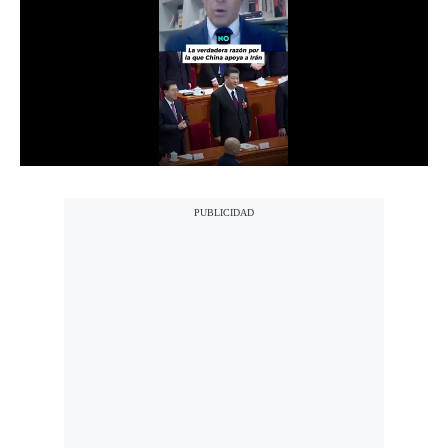
Notas Contratadas
Podcast
Gestión TV
Videos
Fotogalerías
gestion.pe
¿quiénes
Somos?
Términos
Y
Condiciones
Política
De
Privacidad