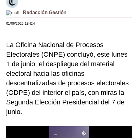
Moda
Redacción Gestión
Estilos
01/06/2026 12H24
Mundo
La Oficina Nacional de Procesos
EEUU
Electorales (ONPE) concluyó, este lunes
México
1 de junio, el despliegue del material
España
electoral hacia las oficinas
descentralizadas de procesos electorales
Internacional
(ODPE) del interior el país, con miras la
Tecnología
Segunda Elección Presidencial del 7 de
Club del Suscriptor
junio.
Mix
G de Gestión