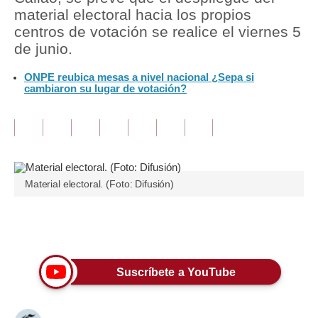
material electoral hacia los propios
Tu Dinero
centros de votación se realice el viernes 5
de junio.
Finanzas Personales
ONPE reubica mesas a nivel nacional ¿Sepa si
Inmobiliarias
cambiaron su lugar de votación?
Plus G
Opinión
Editorial
Material electoral. (Foto: Difusión)
Pregunta de hoy
Blogs
Únete a nuestro canal
Tendencias
Suscríbete a YouTube
Lujo
Viajes