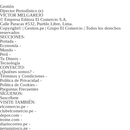
Gestión
Director Periodístico (e)
VÍCTOR MELGAREJO
© Empresa Editora El Comercio S.A.
Calle Paracas #532, Pueblo Libre, Lima.
Copyright© | Gestion.pe | Grupo El Comercio | Todos los derechos
reservados
SECCIONES:
Portada
-
Economía
-
Mundo
-
Perú
-
Tu Dinero
-
Tecnología
CONTACTO:
¿Quiénes somos?
-
Términos y Condiciones
-
Política de Privacidad
-
Politica de Cookies
-
Preguntas Frecuentes
SÍGUENOS:
Suscríbete
VISITE TAMBIÉN:
elcomercio.pe
-
clubelcomercio.pe
-
depor.com
-
trome.com
-
diariocorreo.pe
-
peruquiosco.pe
-