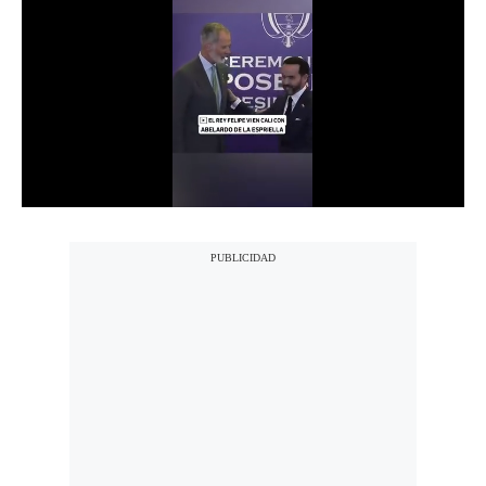
Notas Contratadas
Podcast
Gestión TV
Videos
Fotogalerías
gestion.pe
¿quiénes
Somos?
Términos
Y
Condiciones
Política
De
Privacidad