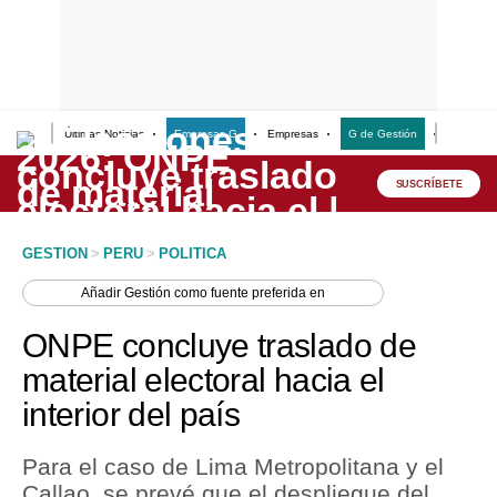
Últimas Noticias
Empresas G
Empresas
G de Gestión
Finanzas
Lo último
Peru Quiosco
SUSCRÍBETE
Portada
GESTION
>
PERU
>
POLITICA
Empresas
Añadir
Gestión
como fuente preferida en
Management & Empleo
ONPE concluye traslado de
Economía
material electoral hacia el
interior del país
Mercados
Perú
Para el caso de Lima Metropolitana y el
Callao, se prevé que el despliegue del
Política