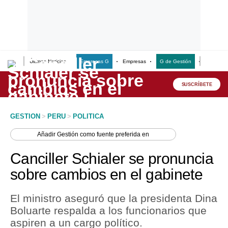
Últimas Noticias
Empresas G
Empresas
G de Gestión
Finanzas
Lo último
Peru Quiosco
SUSCRÍBETE
Portada
GESTION
>
PERU
>
POLITICA
Empresas
Añadir
Gestión
como fuente preferida en
Management & Empleo
Canciller Schialer se pronuncia
Economía
sobre cambios en el gabinete
Mercados
El ministro aseguró que la presidenta Dina
Perú
Boluarte respalda a los funcionarios que
aspiren a un cargo político.
Política