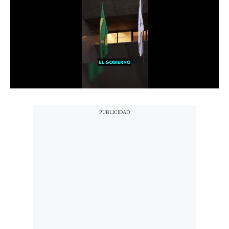
Notas Contratadas
Podcast
Gestión TV
Videos
Fotogalerías
gestion.pe
¿quiénes
Somos?
Términos
Y
Condiciones
Política
De
Privacidad