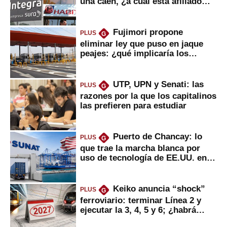
una caen, ¿a cuál está afiliado
usted?
Fujimori propone
PLUS
G
eliminar ley que puso en jaque
peajes: ¿qué implicaría los
usuarios?
UTP, UPN y Senati: las
PLUS
G
razones por la que los capitalinos
las prefieren para estudiar
Puerto de Chancay: lo
PLUS
G
que trae la marcha blanca por
uso de tecnología de EE.UU. en
mercancías
Keiko anuncia “shock”
PLUS
G
ferroviario: terminar Línea 2 y
ejecutar la 3, 4, 5 y 6; ¿habrá
avances?