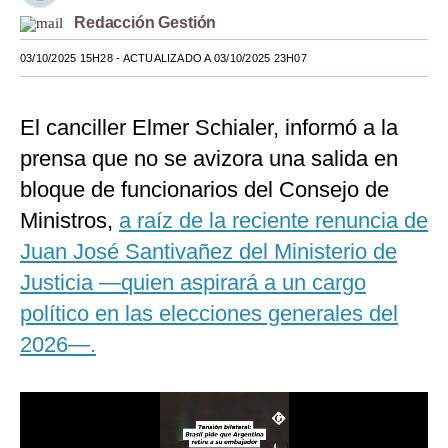
Redacción Gestión
Moda
03/10/2025 15H28
- ACTUALIZADO A 03/10/2025 23H07
Estilos
Mundo
El canciller Elmer Schialer, informó a la
EEUU
prensa que no se avizora una salida en
bloque de funcionarios del Consejo de
México
Ministros,
a raíz de la reciente renuncia de
España
Juan José Santivañez del Ministerio de
Internacional
Justicia —quien aspirará a un cargo
político en las elecciones generales del
Tecnología
2026—.
Club del Suscriptor
Mix
G de Gestión