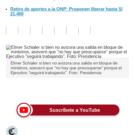
Retiro de aportes a la ONP: Proponen liberar hasta S/
Tu Dinero
21,400
Finanzas Personales
Inmobiliarias
Plus G
Opinión
Elmer Schialer si bien no avizora una salida en bloque de
ministros, aseveró que "no hay que preocuparse" porque el
Editorial
Ejecutivo "seguirá trabajando". Foto: Presidencia
Pregunta de hoy
Únete a nuestro canal
Blogs
Tendencias
Suscríbete a YouTube
Lujo
Viajes