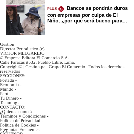
Bancos se pondrán duros
PLUS
G
con empresas por culpa de El
Niño, ¿por qué será bueno para
ahorristas?
Gestión
Director Periodístico (e)
VÍCTOR MELGAREJO
© Empresa Editora El Comercio S.A.
Calle Paracas #532, Pueblo Libre, Lima.
Copyright© | Gestion.pe | Grupo El Comercio | Todos los derechos
reservados
SECCIONES:
Portada
-
Economía
-
Mundo
-
Perú
-
Tu Dinero
-
Tecnología
CONTACTO:
¿Quiénes somos?
-
Términos y Condiciones
-
Política de Privacidad
-
Politica de Cookies
-
Preguntas Frecuentes
SÍGUENOS: