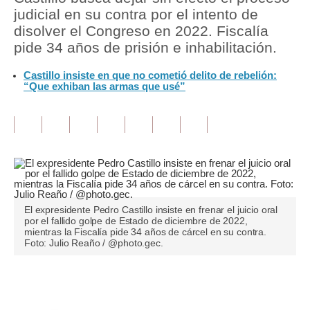
judicial en su contra por el intento de
Tu Dinero
disolver el Congreso en 2022. Fiscalía
pide 34 años de prisión e inhabilitación.
Finanzas Personales
Castillo insiste en que no cometió delito de rebelión:
Inmobiliarias
“Que exhiban las armas que usé”
Plus G
Opinión
Editorial
Pregunta de hoy
El expresidente Pedro Castillo insiste en frenar el juicio oral
Blogs
por el fallido golpe de Estado de diciembre de 2022,
mientras la Fiscalía pide 34 años de cárcel en su contra.
Foto: Julio Reaño / @photo.gec.
Tendencias
Lujo
Únete a nuestro canal
Viajes