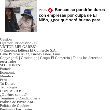
Bancos se pondrán duros
PLUS
G
con empresas por culpa de El
Niño, ¿por qué será bueno para
ahorristas?
Gestión
Director Periodístico (e)
VÍCTOR MELGAREJO
© Empresa Editora El Comercio S.A.
Calle Paracas #532, Pueblo Libre, Lima.
Copyright© | Gestion.pe | Grupo El Comercio | Todos los derechos
reservados
SECCIONES:
Portada
-
Economía
-
Mundo
-
Perú
-
Tu Dinero
-
Tecnología
CONTACTO:
¿Quiénes somos?
-
Términos y Condiciones
-
Política de Privacidad
-
Politica de Cookies
-
Preguntas Frecuentes