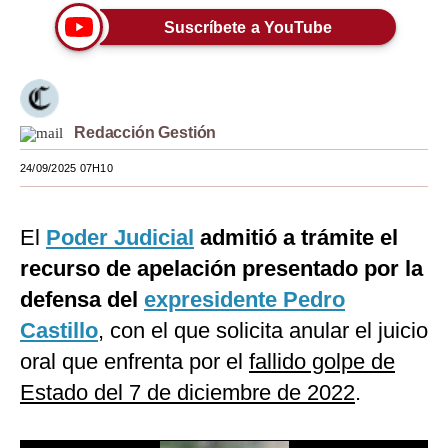
Suscríbete a YouTube
Moda
Estilos
Mundo
Redacción Gestión
EEUU
24/09/2025 07H10
México
España
El
Poder Judicial
admitió a trámite el
recurso de apelación presentado por la
Internacional
defensa del
expresidente Pedro
Tecnología
Castillo
, con el que solicita anular el juicio
Club del Suscriptor
oral que enfrenta por el
fallido golpe de
Estado del 7 de diciembre de 2022
.
Mix
G de Gestión