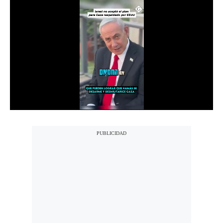
Notas Contratadas
Podcast
Gestión TV
Videos
Fotogalerías
gestion.pe
¿quiénes
Somos?
Términos
Y
Condiciones
Política
De
Privacidad