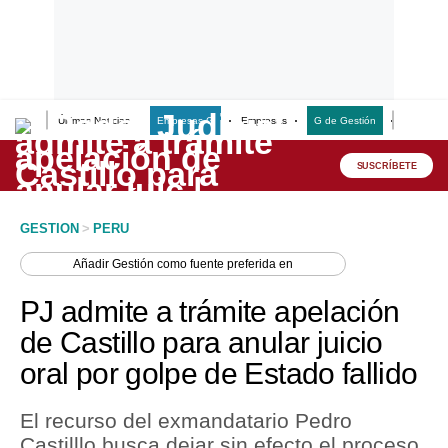
Últimas Noticias
Empresas G
Empresas
G de Gestión
Finanzas
Lo último
Peru Quiosco
SUSCRÍBETE
Portada
GESTION
>
PERU
Empresas
Añadir
Gestión
como fuente preferida en
Management & Empleo
PJ admite a trámite apelación
Economía
de Castillo para anular juicio
oral por golpe de Estado fallido
Mercados
Perú
El recurso del exmandatario Pedro
Castilllo busca dejar sin efecto el proceso
Política