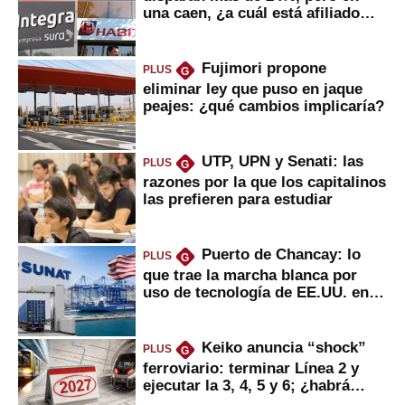
una caen, ¿a cuál está afiliado
usted?
Fujimori propone
PLUS
G
eliminar ley que puso en jaque
peajes: ¿qué cambios implicaría?
UTP, UPN y Senati: las
PLUS
G
razones por la que los capitalinos
las prefieren para estudiar
Puerto de Chancay: lo
PLUS
G
que trae la marcha blanca por
uso de tecnología de EE.UU. en
mercancías
Keiko anuncia “shock”
PLUS
G
ferroviario: terminar Línea 2 y
ejecutar la 3, 4, 5 y 6; ¿habrá
avances?