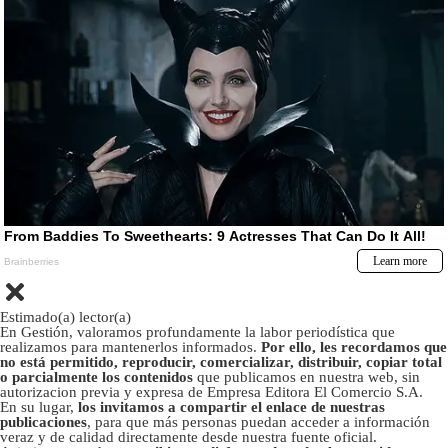
Estimado(a) lector(a)
En Gestión, valoramos profundamente la labor periodística que
realizamos para mantenerlos informados.
Por ello, les recordamos que
no está permitido, reproducir, comercializar, distribuir, copiar total
o parcialmente los contenidos
que publicamos en nuestra web, sin
autorizacion previa y expresa de Empresa Editora El Comercio S.A.
En su lugar,
los invitamos a compartir el enlace de nuestras
publicaciones
, para que más personas puedan acceder a información
veraz y de calidad directamente desde nuestra fuente oficial.