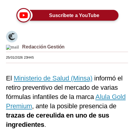
Moda
Suscríbete a YouTube
Estilos
Mundo
EEUU
Redacción Gestión
México
25/01/2026 23H45
España
El
Ministerio de Salud (Minsa)
informó el
Internacional
retiro preventivo del mercado de varias
Tecnología
fórmulas infantiles de la marca
Alula Gold
Club del Suscriptor
Premium
, ante la posible presencia de
trazas de cereulida en uno de sus
Mix
ingredientes
.
G de Gestión