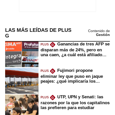
LAS MÁS LEÍDAS DE PLUS
Contenido de
G
Gestión
Ganancias de tres AFP se
PLUS
G
disparan más de 24%, pero en
una caen, ¿a cuál está afiliado
usted?
Fujimori propone
PLUS
G
eliminar ley que puso en jaque
peajes: ¿qué implicaría los
usuarios?
UTP, UPN y Senati: las
PLUS
G
razones por la que los capitalinos
las prefieren para estudiar