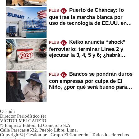
Puerto de Chancay: lo
PLUS
G
que trae la marcha blanca por
uso de tecnología de EE.UU. en
mercancías
Keiko anuncia “shock”
PLUS
G
ferroviario: terminar Línea 2 y
ejecutar la 3, 4, 5 y 6; ¿habrá
avances?
Bancos se pondrán duros
PLUS
G
con empresas por culpa de El
Niño, ¿por qué será bueno para
ahorristas?
Gestión
Director Periodístico (e)
VÍCTOR MELGAREJO
© Empresa Editora El Comercio S.A.
Calle Paracas #532, Pueblo Libre, Lima.
Copyright© | Gestion.pe | Grupo El Comercio | Todos los derechos