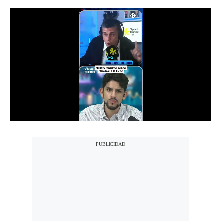
Notas Contratadas
Podcast
Gestión TV
Videos
Fotogalerías
gestion.pe
¿quiénes
Somos?
Términos
Y
Condiciones
Política
De
Privacidad