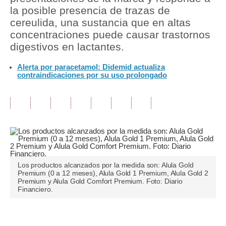
la posible presencia de trazas de
Tu Dinero
cereulida, una sustancia que en altas
concentraciones puede causar trastornos
Finanzas Personales
digestivos en lactantes.
Inmobiliarias
Alerta por paracetamol: Didemid actualiza
contraindicaciones por su uso prolongado
Plus G
Opinión
Editorial
Pregunta de hoy
Blogs
Los productos alcanzados por la medida son: Alula Gold
Premium (0 a 12 meses), Alula Gold 1 Premium, Alula Gold 2
Tendencias
Premium y Alula Gold Comfort Premium. Foto: Diario
Financiero.
Lujo
Viajes
Únete a nuestro canal