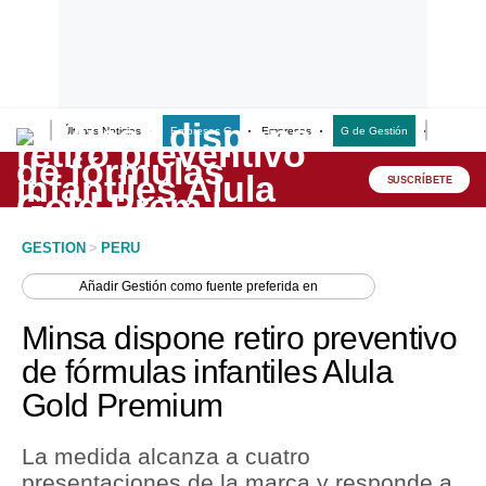
Últimas Noticias
Empresas G
Empresas
G de Gestión
Finanzas
Lo último
Peru Quiosco
SUSCRÍBETE
Portada
GESTION
>
PERU
Empresas
Añadir
Gestión
como fuente preferida en
Management & Empleo
Minsa dispone retiro preventivo
Economía
de fórmulas infantiles Alula
Gold Premium
Mercados
Perú
La medida alcanza a cuatro
presentaciones de la marca y responde a
Política