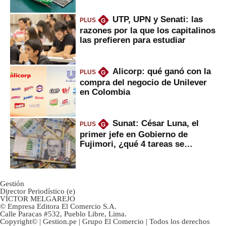
UTP, UPN y Senati: las
PLUS
G
razones por la que los capitalinos
las prefieren para estudiar
Alicorp: qué ganó con la
PLUS
G
compra del negocio de Unilever
en Colombia
Sunat: César Luna, el
PLUS
G
primer jefe en Gobierno de
Fujimori, ¿qué 4 tareas se
marcan urgentes?
Gestión
Director Periodístico (e)
VÍCTOR MELGAREJO
© Empresa Editora El Comercio S.A.
Calle Paracas #532, Pueblo Libre, Lima.
Copyright© | Gestion.pe | Grupo El Comercio | Todos los derechos