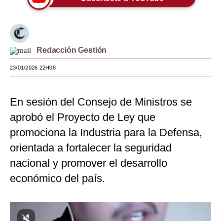
Moda
Estilos
Redacción Gestión
Mundo
23/01/2026 22H08
EEUU
México
En sesión del Consejo de Ministros se
España
aprobó el Proyecto de Ley que
promociona la Industria para la Defensa,
Internacional
orientada a fortalecer la seguridad
Tecnología
nacional y promover el desarrollo
Club del Suscriptor
económico del país.
Mix
G de Gestión