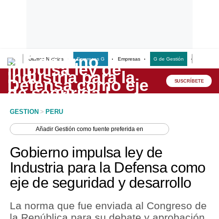
Últimas Noticias
Empresas G
Empresas
G de Gestión
Finanzas
Lo último
Peru Quiosco
SUSCRÍBETE
Portada
GESTION
>
PERU
Empresas
Añadir
Gestión
como fuente preferida en
Management & Empleo
Gobierno impulsa ley de
Economía
Industria para la Defensa como
eje de seguridad y desarrollo
Mercados
Perú
La norma que fue enviada al Congreso de
la República para su debate y aprobación,
Política