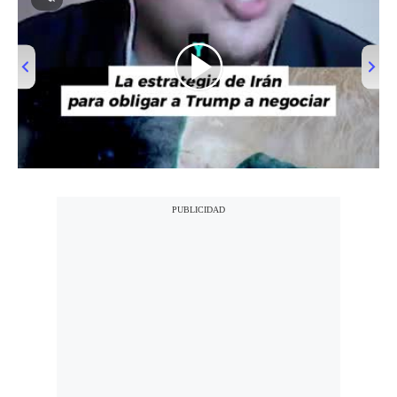
Notas Contratadas
Podcast
Gestión TV
Videos
00:00
/
01:02
Fotogalerías
gestion.pe
¿quiénes
Somos?
Términos
Y
Condiciones
Política
De
Privacidad