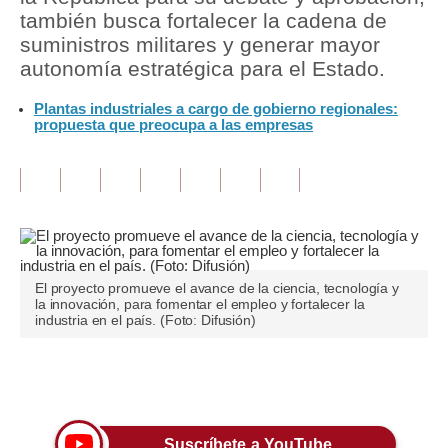
también busca fortalecer la cadena de
Tu Dinero
suministros militares y generar mayor
autonomía estratégica para el Estado.
Finanzas Personales
Plantas industriales a cargo de gobierno regionales:
Inmobiliarias
propuesta que preocupa a las empresas
Plus G
Opinión
Editorial
Pregunta de hoy
El proyecto promueve el avance de la ciencia, tecnología y
la innovación, para fomentar el empleo y fortalecer la
Blogs
industria en el país. (Foto: Difusión)
Tendencias
Únete a nuestro canal
Lujo
Viajes
Suscríbete a YouTube