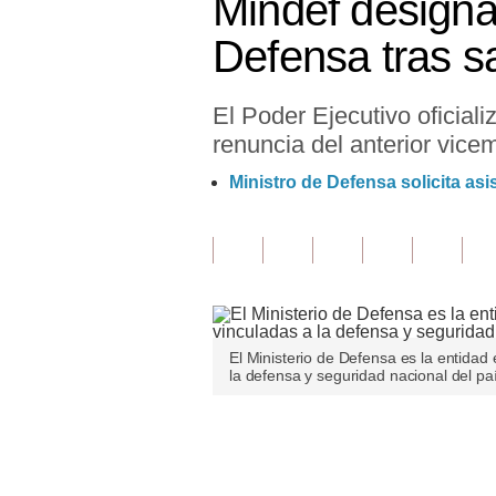
Mindef designa
Finanzas Personales
Defensa tras s
Inmobiliarias
El Poder Ejecutivo oficial
Plus G
renuncia del anterior vicem
Opinión
Ministro de Defensa solicita as
Editorial
Pregunta de hoy
Blogs
Tendencias
El Ministerio de Defensa es la entidad 
la defensa y seguridad nacional del paí
Lujo
Viajes
Únete a nuestro canal
Moda