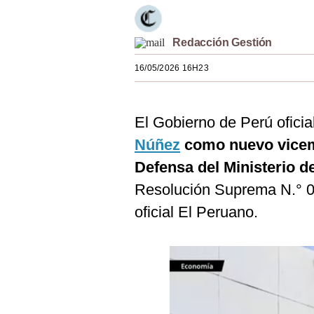
Estilos
Mundo
Redacción Gestión
16/05/2026 16H23
EEUU
México
El Gobierno de Perú oficia
España
Núñez
como nuevo vicemi
Internacional
Defensa del Ministerio d
Tecnología
Resolución Suprema N.° 0
oficial El Peruano.
Club del Suscriptor
Mix
G de Gestión
Notas Contratadas