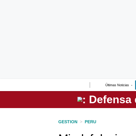
Lo último
Peru Quiosco
Portada
Empresas
Management & Empleo
Economía
Últimas Noticias
Mercados
Perú
Política
GESTION
>
PERU
Tu Dinero