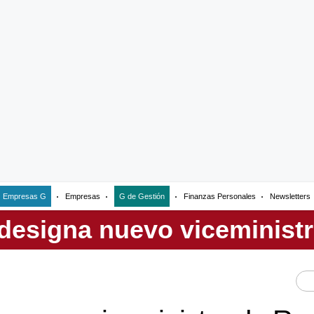
Empresas G
Empresas
G de Gestión
Finanzas Personales
Newsletters