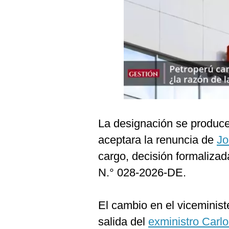
Podcast
Gestión TV
Videos
Fotogalerías
gestion.pe
La designación se produce
¿quiénes
aceptara la renuncia de
Jo
Somos?
cargo, decisión formaliza
Términos
Y
N.° 028-2026-DE.
Condiciones
Política
De
El cambio en el viceminis
Privacidad
salida del
exministro Carlo
Politica