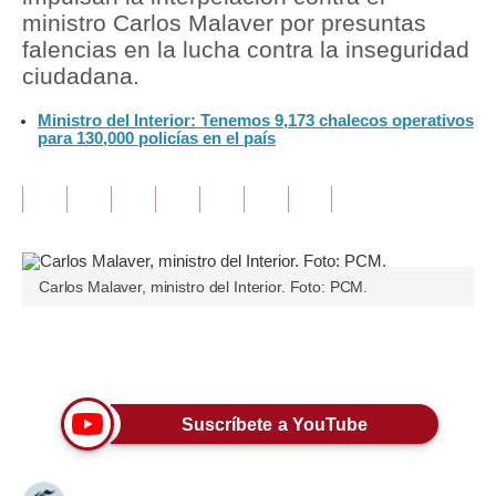
ministro Carlos Malaver por presuntas
Tu Dinero
falencias en la lucha contra la inseguridad
ciudadana.
Finanzas Personales
Ministro del Interior: Tenemos 9,173 chalecos operativos
Inmobiliarias
para 130,000 policías en el país
Plus G
Opinión
Editorial
Carlos Malaver, ministro del Interior. Foto: PCM.
Pregunta de hoy
Blogs
Únete a nuestro canal
Tendencias
Suscríbete a YouTube
Lujo
Viajes