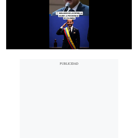
Notas Contratadas
Podcast
Gestión TV
Videos
Fotogalerías
gestion.pe
¿quiénes
Somos?
Términos
Y
Condiciones
Política
De
Privacidad