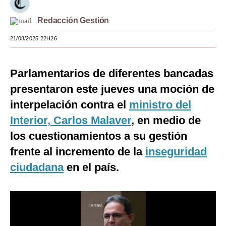
Moda
Redacción Gestión
Estilos
21/08/2025 22H26
Mundo
Parlamentarios de diferentes bancadas
EEUU
presentaron este jueves una moción de
México
interpelación contra el
ministro del
España
Interior, Carlos Malaver
, en medio de
los cuestionamientos a su gestión
Internacional
frente al incremento de la
inseguridad
Tecnología
ciudadana
en el país.
Club del Suscriptor
Mix
G de Gestión