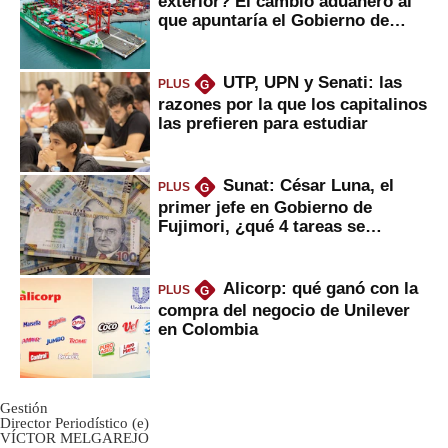
exterior? El cambio aduanero al
que apuntaría el Gobierno de
Fujimori
UTP, UPN y Senati: las
PLUS
G
razones por la que los capitalinos
las prefieren para estudiar
Sunat: César Luna, el
PLUS
G
primer jefe en Gobierno de
Fujimori, ¿qué 4 tareas se
marcan urgentes?
Alicorp: qué ganó con la
PLUS
G
compra del negocio de Unilever
en Colombia
Gestión
Director Periodístico (e)
VÍCTOR MELGAREJO