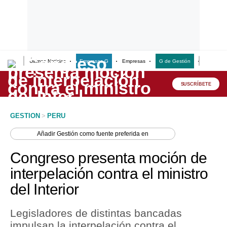
Últimas Noticias
Empresas G
Empresas
G de Gestión
Finanzas
Lo último
Peru Quiosco
SUSCRÍBETE
Portada
GESTION
>
PERU
Empresas
Añadir
Gestión
como fuente preferida en
Management & Empleo
Congreso presenta moción de
Economía
interpelación contra el ministro
del Interior
Mercados
Perú
Legisladores de distintas bancadas
impulsan la interpelación contra el
Política