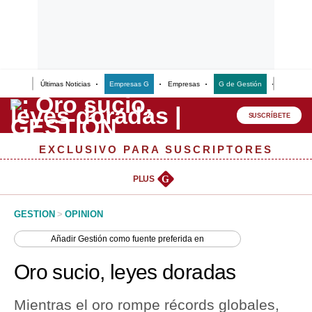
Últimas Noticias
Empresas G
Empresas
G de Gestión
Finanzas
Lo último
Peru Quiosco
SUSCRÍBETE
Portada
EXCLUSIVO PARA SUSCRIPTORES
Empresas
PLUS
G
Management & Empleo
GESTION
>
OPINION
Economía
Añadir
Gestión
como fuente preferida en
Mercados
Oro sucio, leyes doradas
Perú
Mientras el oro rompe récords globales,
Política