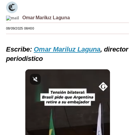
Moda
Omar Mariluz Laguna
Estilos
08/09/2025 06H00
Mundo
EEUU
Escribe:
Omar Mariluz Laguna
, director
México
periodístico
España
Internacional
Tecnología
Club del Suscriptor
Mix
G de Gestión