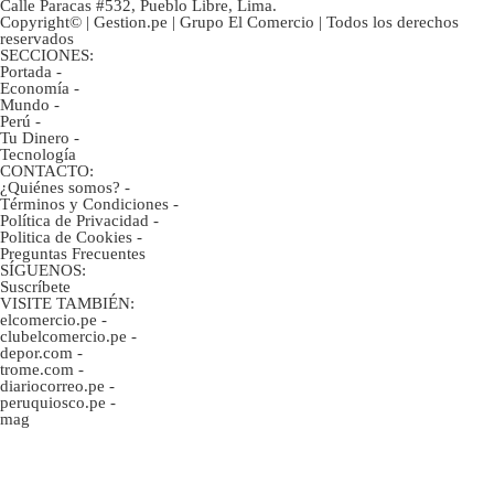
Calle Paracas #532, Pueblo Libre, Lima.
Copyright© | Gestion.pe | Grupo El Comercio | Todos los derechos
reservados
SECCIONES:
Portada
-
Economía
-
Mundo
-
Perú
-
Tu Dinero
-
Tecnología
CONTACTO:
¿Quiénes somos?
-
Términos y Condiciones
-
Política de Privacidad
-
Politica de Cookies
-
Preguntas Frecuentes
SÍGUENOS:
Suscríbete
VISITE TAMBIÉN:
elcomercio.pe
-
clubelcomercio.pe
-
depor.com
-
trome.com
-
diariocorreo.pe
-
peruquiosco.pe
-
mag