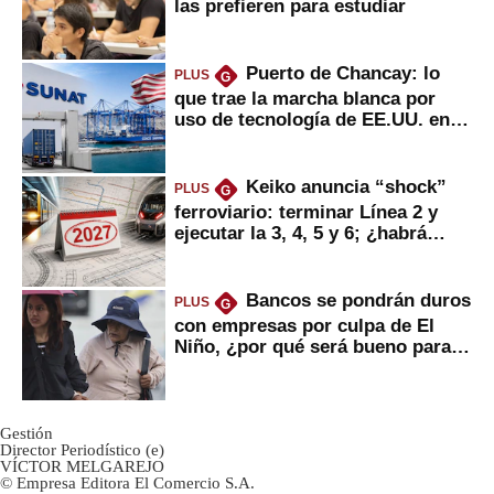
las prefieren para estudiar
Puerto de Chancay: lo
PLUS
G
que trae la marcha blanca por
uso de tecnología de EE.UU. en
mercancías
Keiko anuncia “shock”
PLUS
G
ferroviario: terminar Línea 2 y
ejecutar la 3, 4, 5 y 6; ¿habrá
avances?
Bancos se pondrán duros
PLUS
G
con empresas por culpa de El
Niño, ¿por qué será bueno para
ahorristas?
Gestión
Director Periodístico (e)
VÍCTOR MELGAREJO
© Empresa Editora El Comercio S.A.