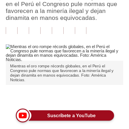
en el Perú el Congreso pule normas que
favorecen a la minería ilegal y dejan
Tu Dinero
dinamita en manos equivocadas.
Finanzas Personales
Inmobiliarias
Plus G
Opinión
Mientras el oro rompe récords globales, en el Perú el
Editorial
Congreso pule normas que favorecen a la minería ilegal y
dejan dinamita en manos equivocadas. Foto: América
Noticias.
Pregunta de hoy
Blogs
Únete a nuestro canal
Tendencias
Lujo
Suscríbete a YouTube
Viajes