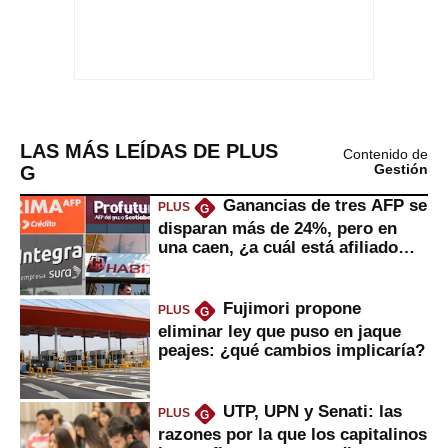
LAS MÁS LEÍDAS DE PLUS
Contenido de
G
Gestión
Ganancias de tres AFP se
PLUS
G
disparan más de 24%, pero en
una caen, ¿a cuál está afiliado
usted?
Fujimori propone
PLUS
G
eliminar ley que puso en jaque
peajes: ¿qué cambios implicaría?
UTP, UPN y Senati: las
PLUS
G
razones por la que los capitalinos