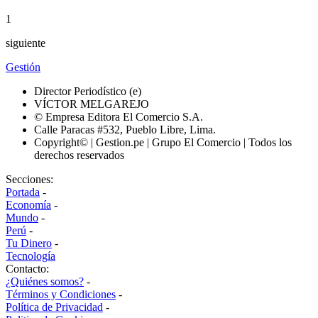
1
siguiente
Gestión
Director Periodístico (e)
VÍCTOR MELGAREJO
© Empresa Editora El Comercio S.A.
Calle Paracas #532, Pueblo Libre, Lima.
Copyright© | Gestion.pe | Grupo El Comercio | Todos los
derechos reservados
Secciones:
Portada
-
Economía
-
Mundo
-
Perú
-
Tu Dinero
-
Tecnología
Contacto:
¿Quiénes somos?
-
Términos y Condiciones
-
Política de Privacidad
-