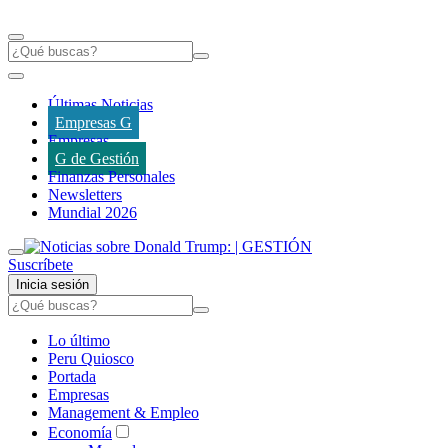
Últimas Noticias
Empresas G
Empresas
G de Gestión
Finanzas Personales
Newsletters
Mundial 2026
Suscríbete
Inicia sesión
Lo último
Peru Quiosco
Portada
Empresas
Management & Empleo
Economía