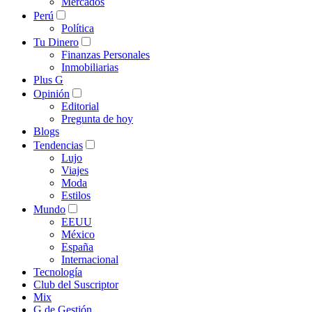
Mercados
Perú
Política
Tu Dinero
Finanzas Personales
Inmobiliarias
Plus G
Opinión
Editorial
Pregunta de hoy
Blogs
Tendencias
Lujo
Viajes
Moda
Estilos
Mundo
EEUU
México
España
Internacional
Tecnología
Club del Suscriptor
Mix
G de Gestión