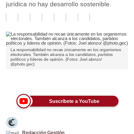
jurídica no hay desarrollo sostenible.
Tu Dinero
Finanzas Personales
Inmobiliarias
Plus G
La responsabilidad no recae únicamente en los organismos
electorales. También alcanza a los candidatos, partidos
Opinión
políticos y líderes de opinión. (Fotos: Joel alonzo/
@photo.gec)
Editorial
Pregunta de hoy
Únete a nuestro canal
Blogs
Suscríbete a YouTube
Tendencias
Lujo
Viajes
Redacción Gestión