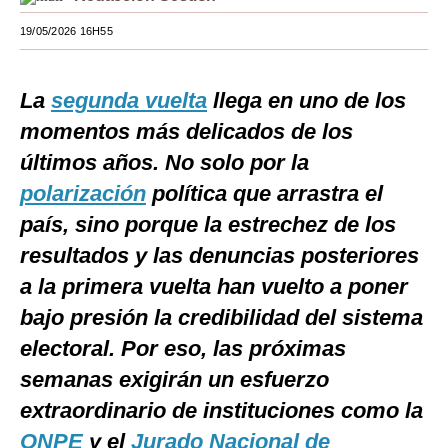
Moda
19/05/2026 16H55
Estilos
La
segunda vuelta
llega en uno de los
Mundo
momentos más delicados de los
EEUU
últimos años. No solo por la
polarización
México
política que arrastra el
país, sino porque la estrechez de los
España
resultados y las denuncias posteriores
Internacional
a la primera vuelta han vuelto a poner
Tecnología
bajo presión la credibilidad del sistema
electoral. Por eso, las próximas
Club del Suscriptor
semanas exigirán un esfuerzo
Mix
extraordinario de instituciones como la
G de Gestión
ONPE
y el
Jurado Nacional de