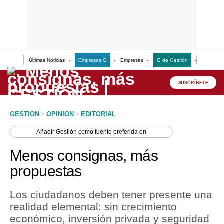
Últimas Noticias
Empresas G
Empresas
G de Gestión
Finanzas
Lo último
Peru Quiosco
SUSCRÍBETE
Portada
GESTION
>
OPINION
>
EDITORIAL
Empresas
Añadir
Gestión
como fuente preferida en
Management & Empleo
Menos consignas, más
Economía
propuestas
Mercados
Los ciudadanos deben tener presente una
Perú
realidad elemental: sin crecimiento
económico, inversión privada y seguridad
Política