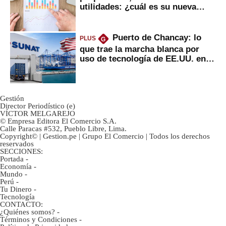
utilidades: ¿cuál es su nueva
inversión clave?
Puerto de Chancay: lo
PLUS
G
que trae la marcha blanca por
uso de tecnología de EE.UU. en
mercancías
Gestión
Director Periodístico (e)
VÍCTOR MELGAREJO
© Empresa Editora El Comercio S.A.
Calle Paracas #532, Pueblo Libre, Lima.
Copyright© | Gestion.pe | Grupo El Comercio | Todos los derechos
reservados
SECCIONES:
Portada
-
Economía
-
Mundo
-
Perú
-
Tu Dinero
-
Tecnología
CONTACTO:
¿Quiénes somos?
-
Términos y Condiciones
-