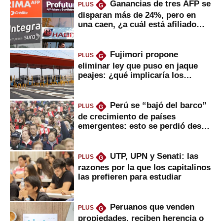
Ganancias de tres AFP se
PLUS
G
disparan más de 24%, pero en
una caen, ¿a cuál está afiliado
usted?
Fujimori propone
PLUS
G
eliminar ley que puso en jaque
peajes: ¿qué implicaría los
usuarios?
Perú se “bajó del barco”
PLUS
G
de crecimiento de países
emergentes: esto se perdió desde
2022
UTP, UPN y Senati: las
PLUS
G
razones por la que los capitalinos
las prefieren para estudiar
Peruanos que venden
PLUS
G
propiedades, reciben herencia o