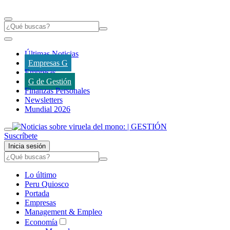
Últimas Noticias
Empresas G
Empresas
G de Gestión
Finanzas Personales
Newsletters
Mundial 2026
Suscríbete
Inicia sesión
Lo último
Peru Quiosco
Portada
Empresas
Management & Empleo
Economía