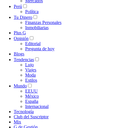
Mercados
Perú
Política
Tu Dinero
Finanzas Personales
Inmobiliarias
Plus G
Opinión
Editorial
Pregunta de hoy
Blogs
Tendencias
Lujo
Viajes
Moda
Estilos
Mundo
EEUU
México
España
Internacional
Tecnología
Club del Suscriptor
Mix
G de Gestión