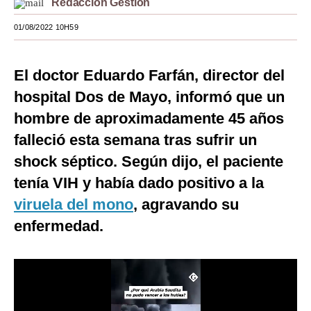
Redacción Gestión
Moda
01/08/2022 10H59
Estilos
El doctor Eduardo Farfán, director del
Mundo
hospital Dos de Mayo, informó que un
EEUU
hombre de aproximadamente 45 años
México
falleció esta semana tras sufrir un
shock séptico. Según dijo, el paciente
España
tenía VIH y había dado positivo a la
Internacional
viruela del mono
, agravando su
Tecnología
enfermedad.
Club del Suscriptor
Mix
G de Gestión