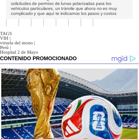
seconds
solicitudes de permiso de lunas polarizadas para los
of
vehículos particulares, un trámite que ahora no es muy
0
complicado y que aquí te indicamos los pasos y costos.
seconds
TAGS
VIH
|
viruela del mono
|
Perú
|
Hospital 2 de Mayo