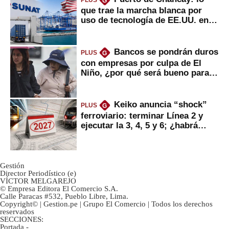
G
que trae la marcha blanca por
uso de tecnología de EE.UU. en
mercancías
Bancos se pondrán duros
PLUS
G
con empresas por culpa de El
Niño, ¿por qué será bueno para
ahorristas?
Keiko anuncia “shock”
PLUS
G
ferroviario: terminar Línea 2 y
ejecutar la 3, 4, 5 y 6; ¿habrá
avances?
Gestión
Director Periodístico (e)
VÍCTOR MELGAREJO
© Empresa Editora El Comercio S.A.
Calle Paracas #532, Pueblo Libre, Lima.
Copyright© | Gestion.pe | Grupo El Comercio | Todos los derechos
reservados
SECCIONES:
Portada
-