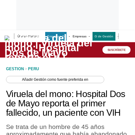
Últimas Noticias
Empresas G
Empresas
G de Gestión
Finanzas
Lo último
Peru Quiosco
SUSCRÍBETE
Portada
GESTION
>
PERU
Empresas
Añadir
Gestión
como fuente preferida en
Management & Empleo
Viruela del mono: Hospital Dos
Economía
de Mayo reporta el primer
fallecido, un paciente con VIH
Mercados
Perú
Se trata de un hombre de 45 años
aproximadamente que había abandonado
Política