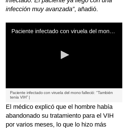
infectado. El paciente ya llegó con una
infección muy avanzada”
, añadió.
Paciente infectado con viruela del mono falleció: “También tenía VIH” |
0
Paciente infectado con viruela del mono falleció: “También
seconds
tenía VIH” |
of
0
El médico explicó que el hombre había
seconds
abandonado su tratamiento para el VIH
por varios meses, lo que lo hizo más