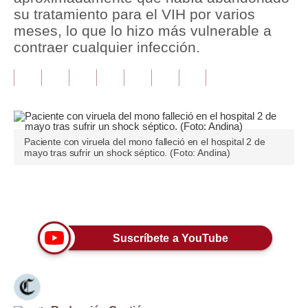
su tratamiento para el VIH por varios
Tu Dinero
meses, lo que lo hizo más vulnerable a
contraer cualquier infección.
Finanzas Personales
Inmobiliarias
Plus G
Opinión
Paciente con viruela del mono falleció en el hospital 2 de
mayo tras sufrir un shock séptico. (Foto: Andina)
Editorial
Pregunta de hoy
Únete a nuestro canal
Blogs
Suscríbete a YouTube
Tendencias
Lujo
Viajes