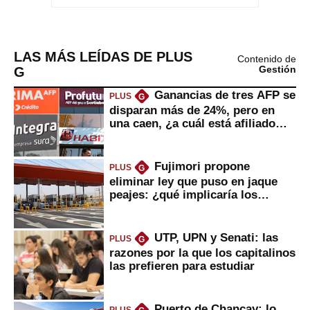
LAS MÁS LEÍDAS DE PLUS
Contenido de
G
Gestión
Ganancias de tres AFP se
PLUS
G
disparan más de 24%, pero en
una caen, ¿a cuál está afiliado
usted?
Fujimori propone
PLUS
G
eliminar ley que puso en jaque
peajes: ¿qué implicaría los
usuarios?
UTP, UPN y Senati: las
PLUS
G
razones por la que los capitalinos
las prefieren para estudiar
Puerto de Chancay: lo
PLUS