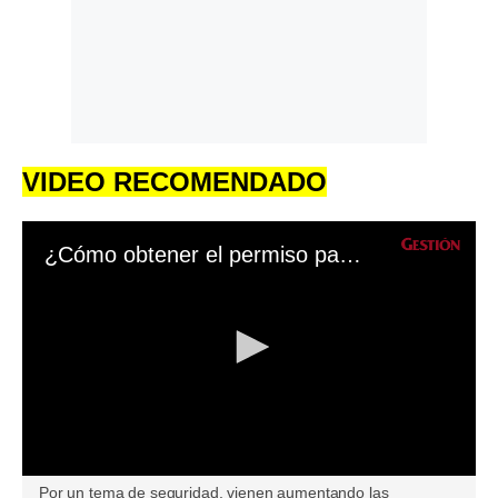
VIDEO RECOMENDADO
¿Cómo obtener el permiso para usar lunas polarizadas en el Perú?
0
Por un tema de seguridad, vienen aumentando las