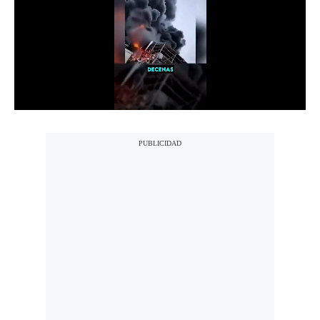
Notas Contratadas
Podcast
Gestión TV
Videos
Fotogalerías
gestion.pe
¿quiénes
Somos?
Términos
Y
Condiciones
Política
De
Privacidad