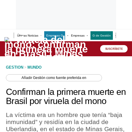
Últimas Noticias
Empresas G
Empresas
G de Gestión
Finanzas
Lo último
Peru Quiosco
SUSCRÍBETE
Portada
GESTION
>
MUNDO
Empresas
Añadir
Gestión
como fuente preferida en
Management & Empleo
Confirman la primera muerte en
Economía
Brasil por viruela del mono
Mercados
La víctima era un hombre que tenía “baja
Perú
inmunidad” y residía en la ciudad de
Uberlandia, en el estado de Minas Gerais,
Política