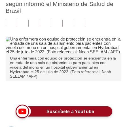
según informó el Ministerio de Salud de
Brasil
Tu Dinero
Finanzas Personales
Inmobiliarias
Plus G
Opinión
Una enfermera con equipo de protección se encuentra en la
entrada de una sala de aislamiento para pacientes con
viruela del mono en un hospital gubernamental en
Editorial
Hyderabad el 25 de julio de 2022. (Foto referencial: Noah
SEELAM / AFP)
Pregunta de hoy
Blogs
Únete a nuestro canal
Tendencias
Suscríbete a YouTube
Lujo
Viajes