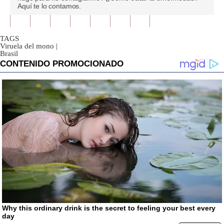
0
Aquí te lo contamos.
seconds
TAGS
Viruela del mono
|
Brasil