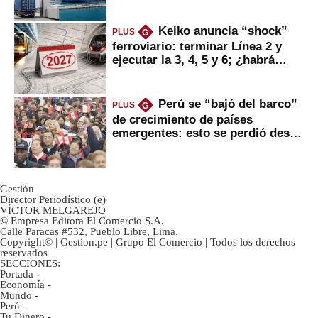
mercancías
Keiko anuncia “shock”
PLUS
G
ferroviario: terminar Línea 2 y
ejecutar la 3, 4, 5 y 6; ¿habrá
avances?
Perú se “bajó del barco”
PLUS
G
de crecimiento de países
emergentes: esto se perdió desde
2022
Gestión
Director Periodístico (e)
VÍCTOR MELGAREJO
© Empresa Editora El Comercio S.A.
Calle Paracas #532, Pueblo Libre, Lima.
Copyright© | Gestion.pe | Grupo El Comercio | Todos los derechos
reservados
SECCIONES:
Portada
-
Economía
-
Mundo
-
Perú
-
Tu Dinero
-