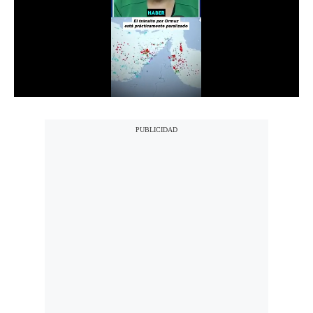
Notas Contratadas
Podcast
Gestión TV
Videos
Fotogalerías
gestion.pe
¿quiénes
Somos?
Términos
Y
Condiciones
Política
De
Privacidad