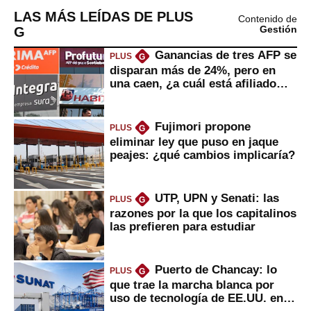
LAS MÁS LEÍDAS DE PLUS
Contenido de
G
Gestión
Ganancias de tres AFP se
PLUS
G
disparan más de 24%, pero en
una caen, ¿a cuál está afiliado
usted?
Fujimori propone
PLUS
G
eliminar ley que puso en jaque
peajes: ¿qué cambios implicaría?
UTP, UPN y Senati: las
PLUS
G
razones por la que los capitalinos
las prefieren para estudiar
Puerto de Chancay: lo
PLUS
G
que trae la marcha blanca por
uso de tecnología de EE.UU. en