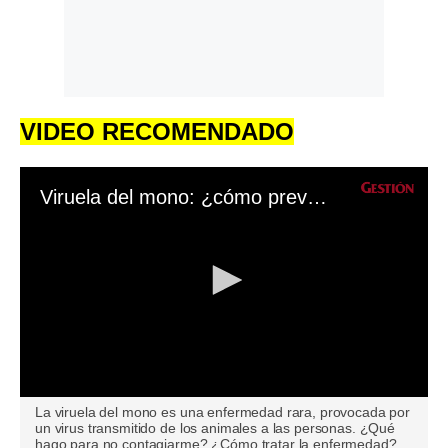
VIDEO RECOMENDADO
Viruela del mono: ¿cómo prevenir la transmisión de esta enfermedad?
0
La viruela del mono es una enfermedad rara, provocada por
seconds
un virus transmitido de los animales a las personas. ¿Qué
of
hago para no contagiarme? ¿Cómo tratar la enfermedad?