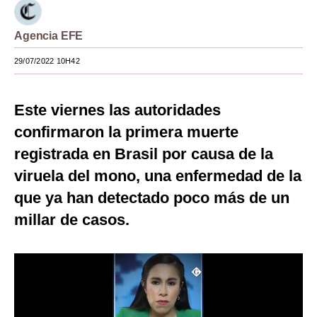
Moda
Agencia EFE
Estilos
29/07/2022 10H42
Mundo
EEUU
Este viernes las autoridades
confirmaron la primera muerte
México
registrada en Brasil por causa de la
España
viruela del mono, una enfermedad de la
Internacional
que ya han detectado poco más de un
millar de casos.
Tecnología
Club del Suscriptor
Mix
G de Gestión