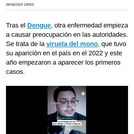
09/06/2024 23H00
Moda
Estilos
Tras el
Dengue
, otra enfermedad empieza
Mundo
a causar preocupación en las autoridades.
Se trata de la
viruela del mono
, que tuvo
EEUU
su aparición en el país en el 2022 y este
México
año empezaron a aparecer los primeros
España
casos.
Internacional
Tecnología
Club del Suscriptor
Mix
G de Gestión