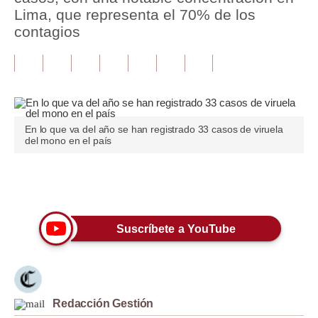
Lima, que representa el 70% de los
Tu Dinero
contagios
Finanzas Personales
Inmobiliarias
Plus G
En lo que va del año se han registrado 33 casos de viruela
Opinión
del mono en el país
Editorial
Únete a nuestro canal
Pregunta de hoy
Blogs
Suscríbete a YouTube
Tendencias
Lujo
Redacción Gestión
Viajes