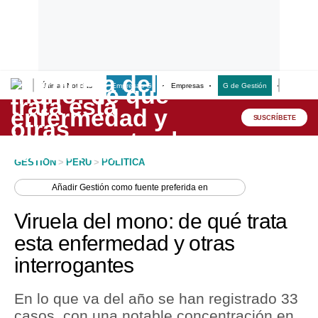
Últimas Noticias
Empresas G
Empresas
G de Gestión
Finanzas
Lo último
Peru Quiosco
SUSCRÍBETE
Portada
GESTION
>
PERU
>
POLITICA
Empresas
Añadir
Gestión
como fuente preferida en
Management & Empleo
Viruela del mono: de qué trata
Economía
esta enfermedad y otras
interrogantes
Mercados
Perú
En lo que va del año se han registrado 33
casos, con una notable concentración en
Política