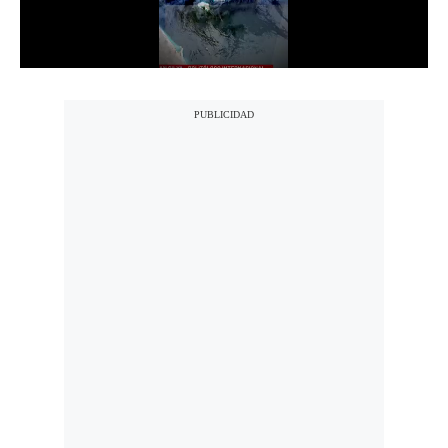
Notas Contratadas
Podcast
Gestión TV
Videos
Fotogalerías
gestion.pe
¿quiénes
Somos?
Términos
Y
Condiciones
Política
De
Privacidad