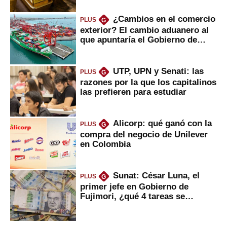
¿Cambios en el comercio
PLUS
G
exterior? El cambio aduanero al
que apuntaría el Gobierno de
Fujimori
UTP, UPN y Senati: las
PLUS
G
razones por la que los capitalinos
las prefieren para estudiar
Alicorp: qué ganó con la
PLUS
G
compra del negocio de Unilever
en Colombia
Sunat: César Luna, el
PLUS
G
primer jefe en Gobierno de
Fujimori, ¿qué 4 tareas se
marcan urgentes?