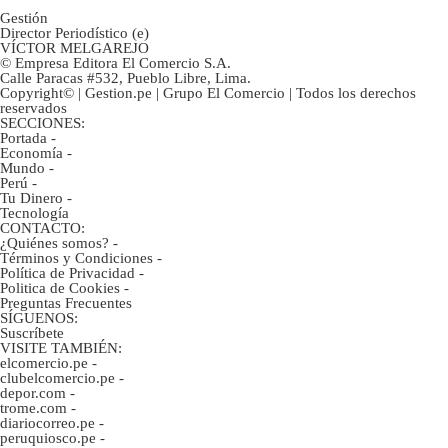
Gestión
Director Periodístico (e)
VÍCTOR MELGAREJO
© Empresa Editora El Comercio S.A.
Calle Paracas #532, Pueblo Libre, Lima.
Copyright© | Gestion.pe | Grupo El Comercio | Todos los derechos
reservados
SECCIONES:
Portada
-
Economía
-
Mundo
-
Perú
-
Tu Dinero
-
Tecnología
CONTACTO:
¿Quiénes somos?
-
Términos y Condiciones
-
Política de Privacidad
-
Politica de Cookies
-
Preguntas Frecuentes
SÍGUENOS:
Suscríbete
VISITE TAMBIÉN:
elcomercio.pe
-
clubelcomercio.pe
-
depor.com
-
trome.com
-
diariocorreo.pe
-
peruquiosco.pe
-