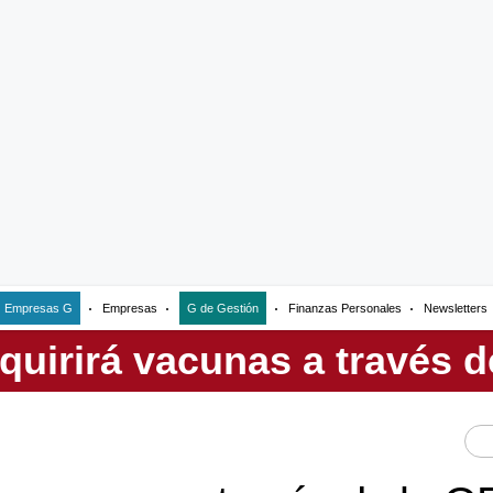
Empresas G
Empresas
G de Gestión
Finanzas Personales
Newsletters