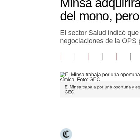
Minsa adquirir
Finanzas Personales
del mono, pero
Inmobiliarias
El sector Salud indicó que
Plus G
negociaciones de la OPS p
Opinión
Editorial
Pregunta de hoy
Blogs
El Minsa trabaja por una oportuna y eq
GEC
Tendencias
Lujo
Únete a nuestro canal
Viajes
Moda