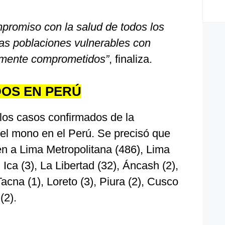
romiso con la salud de todos los
las poblaciones vulnerables con
amente comprometidos”
, finaliza.
OS EN PERÚ
 los casos confirmados de la
del mono en el Perú. Se precisó que
en a Lima Metropolitana (486), Lima
 Ica (3), La Libertad (32), Áncash (2),
Tacna (1), Loreto (3), Piura (2), Cusco
(2).