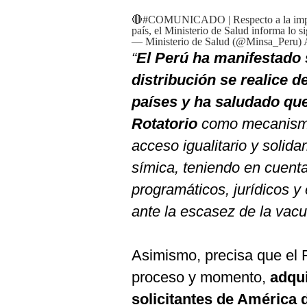
De
Cookies
🔴
#COMUNICADO
| Respecto a la im
país, el Ministerio de Salud informa lo s
Preguntas
— Ministerio de Salud (@Minsa_Peru)
Frecuentes
“
El Perú ha manifestado 
distribución se realice d
países y ha saludado que
Rotatorio
como mecanismo
acceso igualitario y solida
símica, teniendo en cuenta
programáticos, jurídicos y 
ante la escasez de la vacu
Asimismo, precisa que el F
proceso y momento,
adqui
solicitantes de América d