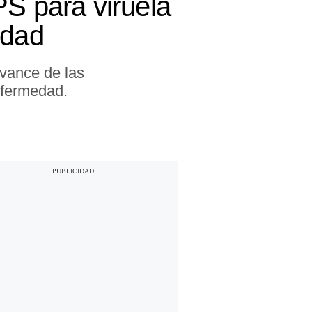
PS para viruela
idad
avance de las
nfermedad.