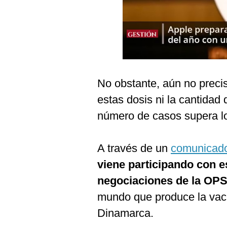
Podcast
Gestión TV
Videos
Fotogalerías
No obstante, aún no preci
estas dosis ni la cantidad 
gestion.pe
número de casos supera l
¿quiénes
Somos?
A través de un
comunicad
Términos
viene participando con es
Y
Condiciones
negociaciones de la OP
Política
mundo que produce la vac
De
Privacidad
Dinamarca.
Politica