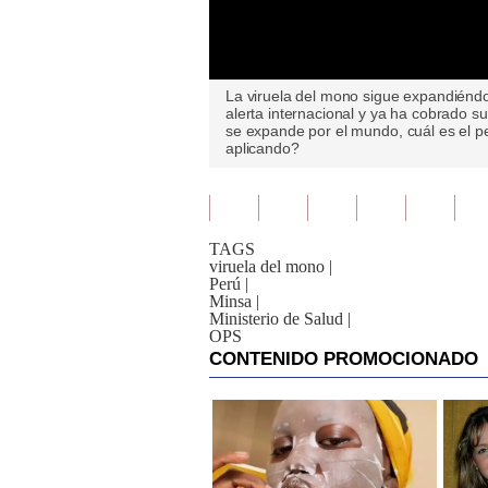
0
La viruela del mono sigue expandiénd
seconds
alerta internacional y ya ha cobrado
of
se expande por el mundo, cuál es el per
0
aplicando?
seconds
Volume
90%
TAGS
viruela del mono
|
Perú
|
Minsa
|
Ministerio de Salud
|
OPS