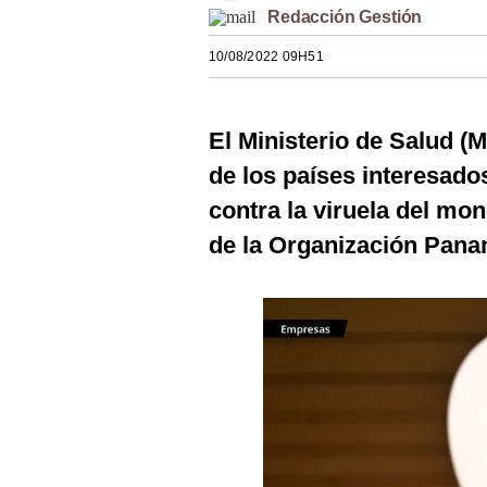
Redacción Gestión
Estilos
10/08/2022 09H51
Mundo
EEUU
El Ministerio de Salud (
México
de los países interesado
España
contra la viruela del m
Internacional
de la Organización Pana
Tecnología
Club del Suscriptor
Mix
G de Gestión
Notas Contratadas