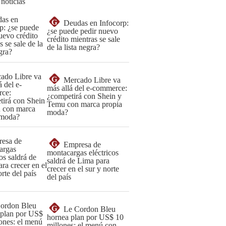
 noticias
G
Deudas en Infocorp:
¿se puede pedir nuevo
crédito mientras se sale
de la lista negra?
G
Mercado Libre va
más allá del e-commerce:
¿competirá con Shein y
Temu con marca propia
moda?
G
Empresa de
montacargas eléctricos
saldrá de Lima para
crecer en el sur y norte
del país
G
Le Cordon Bleu
hornea plan por US$ 10
millones: el menú con