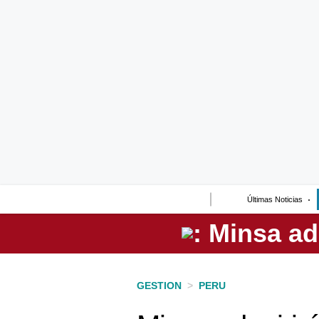
Lo último
Peru Quiosco
Portada
Empresas
Management & Empleo
Economía
Últimas Noticias
Mercados
Perú
Política
GESTION
>
PERU
Tu Dinero