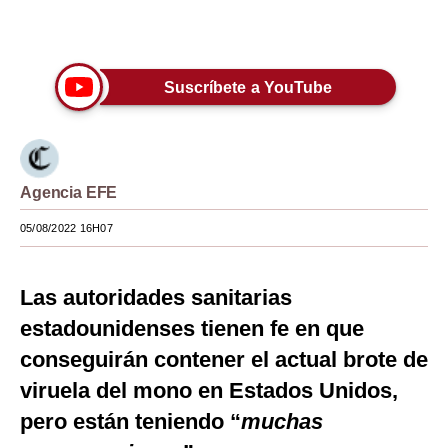
Únete a nuestro canal
Moda
Estilos
Suscríbete a YouTube
Mundo
EEUU
México
Agencia EFE
España
05/08/2022 16H07
Internacional
Las autoridades sanitarias
Tecnología
estadounidenses tienen fe en que
Club del Suscriptor
conseguirán contener el actual brote de
viruela del mono en Estados Unidos,
Mix
pero están teniendo “
muchas
G de Gestión