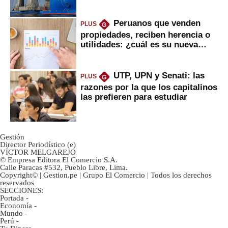
daría
Peruanos que venden
PLUS
G
propiedades, reciben herencia o
utilidades: ¿cuál es su nueva
inversión clave?
UTP, UPN y Senati: las
PLUS
G
razones por la que los capitalinos
las prefieren para estudiar
Gestión
Director Periodístico (e)
VÍCTOR MELGAREJO
© Empresa Editora El Comercio S.A.
Calle Paracas #532, Pueblo Libre, Lima.
Copyright© | Gestion.pe | Grupo El Comercio | Todos los derechos
reservados
SECCIONES:
Portada
-
Economía
-
Mundo
-
Perú
-