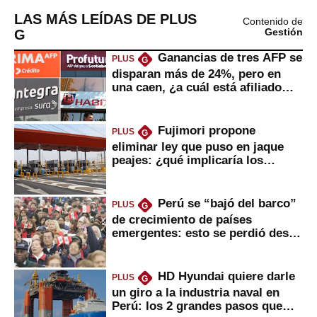
LAS MÁS LEÍDAS DE PLUS
Contenido de
G
Gestión
Ganancias de tres AFP se
PLUS
G
disparan más de 24%, pero en
una caen, ¿a cuál está afiliado
usted?
Fujimori propone
PLUS
G
eliminar ley que puso en jaque
peajes: ¿qué implicaría los
usuarios?
Perú se “bajó del barco”
PLUS
G
de crecimiento de países
emergentes: esto se perdió desde
2022
HD Hyundai quiere darle
PLUS
G
un giro a la industria naval en
Perú: los 2 grandes pasos que