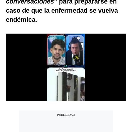
conversaciones
” para prepararse en
Notas Contratadas
caso de que la enfermedad se vuelva
Podcast
endémica.
Gestión TV
Videos
Fotogalerías
gestion.pe
¿quiénes
Somos?
Términos
Y
Condiciones
Política
De
Privacidad