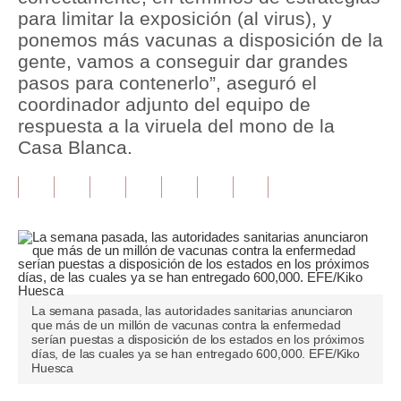
para limitar la exposición (al virus), y
Tu Dinero
ponemos más vacunas a disposición de la
gente, vamos a conseguir dar grandes
Finanzas Personales
pasos para contenerlo”, aseguró el
coordinador adjunto del equipo de
Inmobiliarias
respuesta a la viruela del mono de la
Plus G
Casa Blanca.
Opinión
Editorial
Pregunta de hoy
Blogs
La semana pasada, las autoridades sanitarias anunciaron
Tendencias
que más de un millón de vacunas contra la enfermedad
serían puestas a disposición de los estados en los próximos
días, de las cuales ya se han entregado 600,000. EFE/Kiko
Lujo
Huesca
Viajes