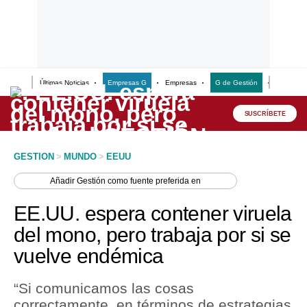
Últimas Noticias
Empresas G
Empresas
G de Gestión
Finanzas
Lo último
Peru Quiosco
SUSCRÍBETE
Portada
GESTION
>
MUNDO
>
EEUU
Empresas
Añadir
Gestión
como fuente preferida en
Management & Empleo
EE.UU. espera contener viruela
Economía
del mono, pero trabaja por si se
vuelve endémica
Mercados
Perú
“Si comunicamos las cosas
correctamente, en términos de estrategias
Política