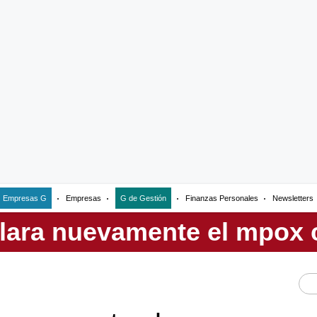
Empresas G
Empresas
G de Gestión
Finanzas Personales
Newsletters