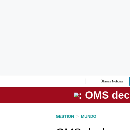
Lo último
Peru Quiosco
Portada
Empresas
Management & Empleo
Economía
Últimas Noticias
Mercados
Perú
Política
GESTION
>
MUNDO
Tu Dinero