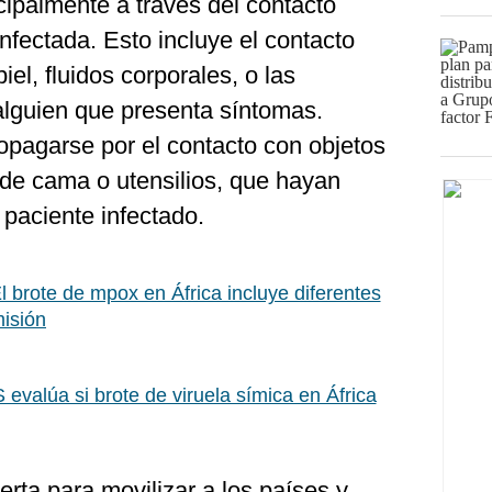
cipalmente a través del contacto
fectada. Esto incluye el contacto
iel, fluidos corporales, o las
 alguien que presenta síntomas.
opagarse por el contacto con objetos
de cama o utensilios, que hayan
paciente infectado.
 brote de mpox en África incluye diferentes
misión
evalúa si brote de viruela símica en África
rta para movilizar a los países y