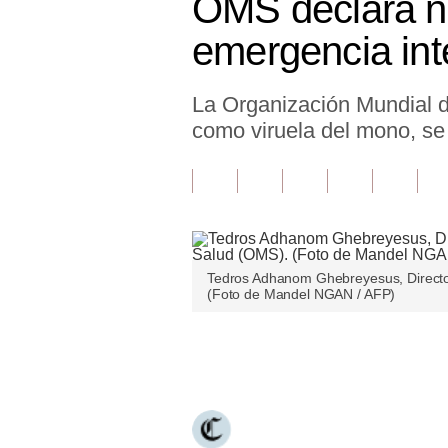
OMS declara n
Finanzas Personales
emergencia int
Inmobiliarias
La Organización Mundial d
Plus G
como viruela del mono, se
Opinión
Editorial
Pregunta de hoy
Blogs
Tedros Adhanom Ghebreyesus, Director
(Foto de Mandel NGAN / AFP)
Tendencias
Lujo
Únete a nuestro canal
Viajes
Moda