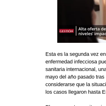
Podcast
Gestión TV
Videos
Fotogalerías
gestion.pe
Esta es la segunda vez en
¿quiénes
enfermedad infecciosa pu
Somos?
sanitaria internacional, un
Términos
mayo del año pasado tras
Y
Condiciones
considerarse que la situac
Política
los casos llegaron hasta 
De
Privacidad
Politica