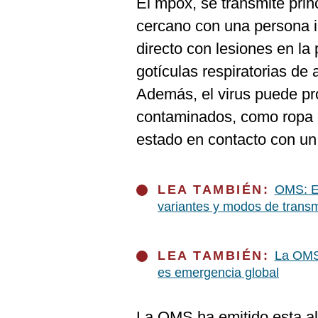
El mpox, se transmite prin
De
Cookies
cercano con una persona in
Preguntas
directo con lesiones en la p
Frecuentes
gotículas respiratorias de
Además, el virus puede pr
contaminados, como ropa 
estado en contacto con un 
LEA TAMBIÉN:
OMS: El
variantes y modos de trans
LEA TAMBIÉN:
La OMS 
es emergencia global
La OMS ha emitido esta ale