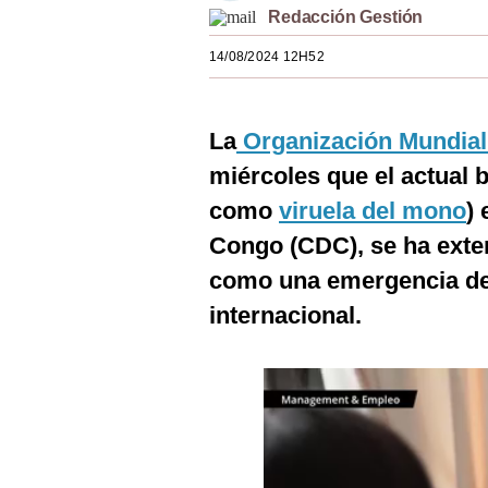
Redacción Gestión
Estilos
14/08/2024 12H52
Mundo
EEUU
La
Organización Mundial
México
miércoles que el actual 
España
como
viruela del mono
)
Internacional
Congo (CDC), se ha exte
como una emergencia de 
Tecnología
internacional.
Club del Suscriptor
Mix
G de Gestión
Notas Contratadas