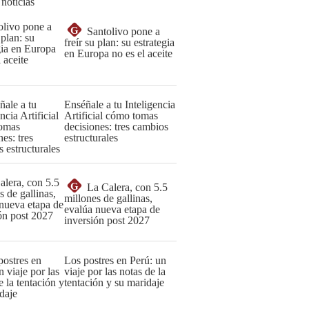
 noticias
G
Santolivo pone a
freír su plan: su estrategia
en Europa no es el aceite
Enséñale a tu Inteligencia
Artificial cómo tomas
decisiones: tres cambios
estructurales
G
La Calera, con 5.5
millones de gallinas,
evalúa nueva etapa de
inversión post 2027
Los postres en Perú: un
viaje por las notas de la
tentación y su maridaje