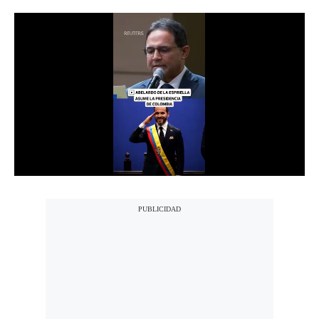
Notas Contratadas
Podcast
Gestión TV
Videos
Fotogalerías
gestion.pe
¿quiénes
Somos?
Términos
Y
Condiciones
Política
De
Privacidad