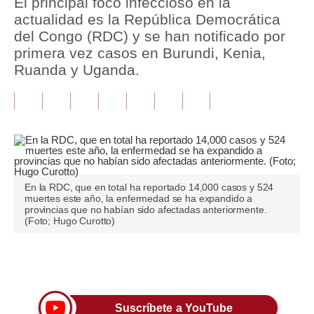
El principal foco infeccioso en la
actualidad es la República Democrática
Tu Dinero
del Congo (RDC) y se han notificado por
primera vez casos en Burundi, Kenia,
Finanzas Personales
Ruanda y Uganda.
Inmobiliarias
Plus G
Opinión
Editorial
En la RDC, que en total ha reportado 14,000 casos y 524
Pregunta de hoy
muertes este año, la enfermedad se ha expandido a
provincias que no habían sido afectadas anteriormente.
(Foto; Hugo Curotto)
Blogs
Tendencias
Únete a nuestro canal
Lujo
Viajes
Suscríbete a YouTube