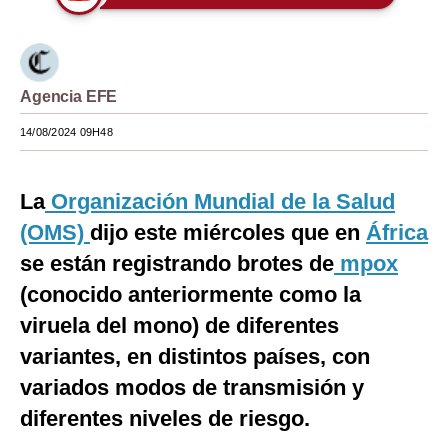
Moda
Estilos
Agencia EFE
Mundo
14/08/2024 09H48
EEUU
México
La
Organización Mundial de la Salud
(OMS)
dijo este miércoles que en
África
España
se están registrando brotes de
mpox
Internacional
(conocido anteriormente como la
Tecnología
viruela del mono) de diferentes
Club del Suscriptor
variantes, en distintos países, con
variados modos de transmisión y
Mix
diferentes niveles de riesgo.
G de Gestión