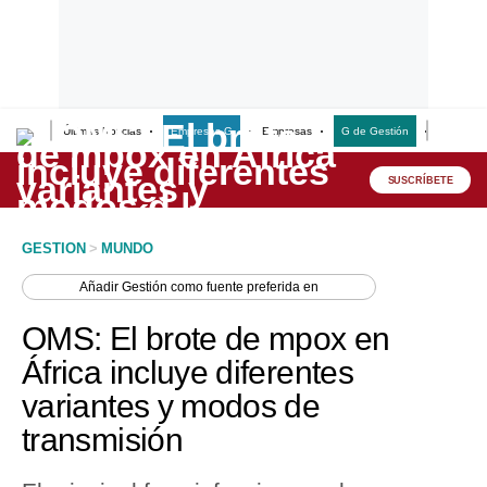
Últimas Noticias
Empresas G
Empresas
G de Gestión
Finanzas
Lo último
Peru Quiosco
SUSCRÍBETE
Portada
GESTION
>
MUNDO
Empresas
Añadir
Gestión
como fuente preferida en
Management & Empleo
OMS: El brote de mpox en
Economía
África incluye diferentes
variantes y modos de
Mercados
transmisión
Perú
Política