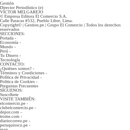
Gestión
Director Periodístico (e)
VÍCTOR MELGAREJO
© Empresa Editora El Comercio S.A.
Calle Paracas #532, Pueblo Libre, Lima.
Copyright© | Gestion.pe | Grupo El Comercio | Todos los derechos
reservados
SECCIONES:
Portada
-
Economía
-
Mundo
-
Perú
-
Tu Dinero
-
Tecnología
CONTACTO:
¿Quiénes somos?
-
Términos y Condiciones
-
Política de Privacidad
-
Politica de Cookies
-
Preguntas Frecuentes
SÍGUENOS:
Suscríbete
VISITE TAMBIÉN:
elcomercio.pe
-
clubelcomercio.pe
-
depor.com
-
trome.com
-
diariocorreo.pe
-
peruquiosco.pe
-
mag