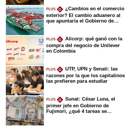
¿Cambios en el comercio
PLUS
G
exterior? El cambio aduanero al
que apuntaría el Gobierno de
Fujimori
Alicorp: qué ganó con la
PLUS
G
compra del negocio de Unilever
en Colombia
UTP, UPN y Senati: las
PLUS
G
razones por la que los capitalinos
las prefieren para estudiar
Sunat: César Luna, el
PLUS
G
primer jefe en Gobierno de
Fujimori, ¿qué 4 tareas se
marcan urgentes?