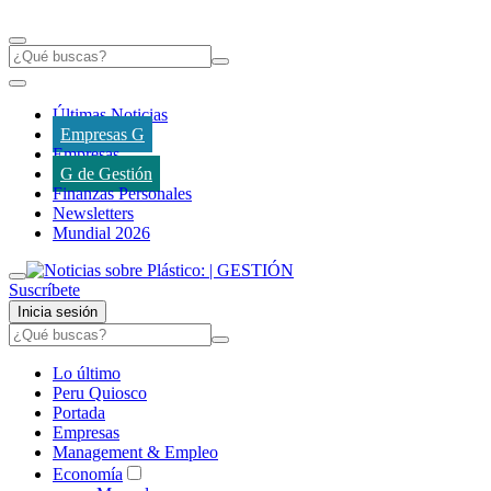
Últimas Noticias
Empresas G
Empresas
G de Gestión
Finanzas Personales
Newsletters
Mundial 2026
Suscríbete
Inicia sesión
Lo último
Peru Quiosco
Portada
Empresas
Management & Empleo
Economía