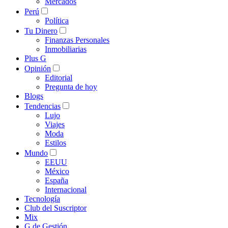
Mercados
Perú
Política
Tu Dinero
Finanzas Personales
Inmobiliarias
Plus G
Opinión
Editorial
Pregunta de hoy
Blogs
Tendencias
Lujo
Viajes
Moda
Estilos
Mundo
EEUU
México
España
Internacional
Tecnología
Club del Suscriptor
Mix
G de Gestión