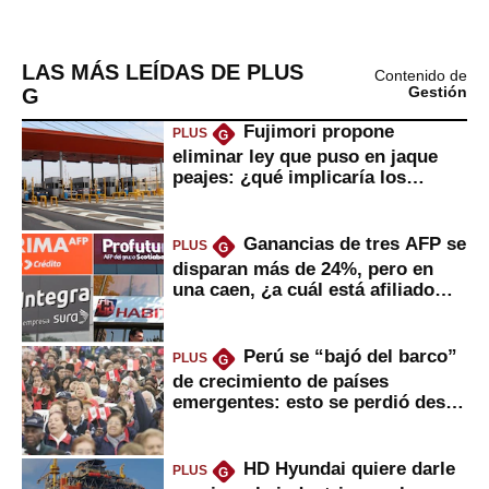
LAS MÁS LEÍDAS DE PLUS
Contenido de
G
Gestión
Fujimori propone
PLUS
G
eliminar ley que puso en jaque
peajes: ¿qué implicaría los
usuarios?
Ganancias de tres AFP se
PLUS
G
disparan más de 24%, pero en
una caen, ¿a cuál está afiliado
usted?
Perú se “bajó del barco”
PLUS
G
de crecimiento de países
emergentes: esto se perdió desde
2022
HD Hyundai quiere darle
PLUS
G