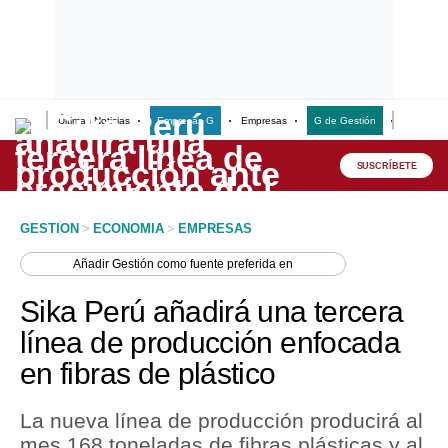
Últimas Noticias
Empresas G
Empresas
G de Gestión
Finanzas
Lo último
Peru Quiosco
SUSCRÍBETE
Portada
GESTION
>
ECONOMIA
>
EMPRESAS
Empresas
Añadir
Gestión
como fuente preferida en
Management & Empleo
Sika Perú añadirá una tercera
Economía
línea de producción enfocada
en fibras de plástico
Mercados
Perú
La nueva línea de producción producirá al
mes 168 toneladas de fibras plásticas y al
Política