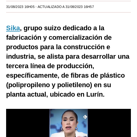
31/08/2023 16H05
- ACTUALIZADO A 31/08/2023 16H57
Moda
Estilos
Sika
, grupo suizo dedicado a la
Mundo
fabricación y comercialización de
productos para la construcción e
EEUU
industria, se alista para desarrollar una
México
tercera línea de producción,
España
específicamente, de fibras de plástico
Internacional
(polipropileno y polietileno) en su
planta actual, ubicado en Lurín.
Tecnología
Club del Suscriptor
Mix
G de Gestión