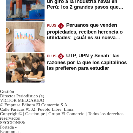
un giro a la industria naval en
Perú: los 2 grandes pasos que
daría
Peruanos que venden
PLUS
G
propiedades, reciben herencia o
utilidades: ¿cuál es su nueva
inversión clave?
UTP, UPN y Senati: las
PLUS
G
razones por la que los capitalinos
las prefieren para estudiar
Gestión
Director Periodístico (e)
VÍCTOR MELGAREJO
© Empresa Editora El Comercio S.A.
Calle Paracas #532, Pueblo Libre, Lima.
Copyright© | Gestion.pe | Grupo El Comercio | Todos los derechos
reservados
SECCIONES:
Portada
-
Economía
-