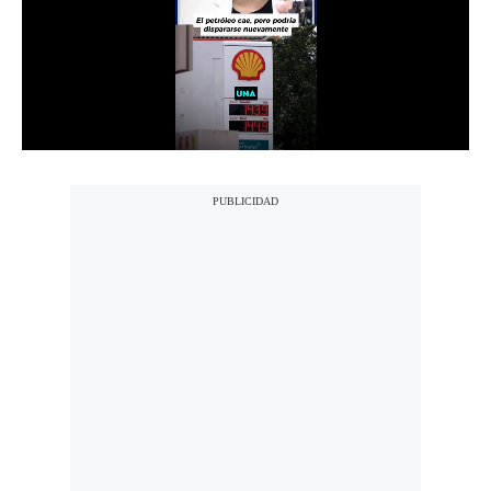
Notas Contratadas
Podcast
Gestión TV
Videos
Fotogalerías
gestion.pe
¿quiénes
Somos?
Términos
Y
Condiciones
Política
De
Privacidad