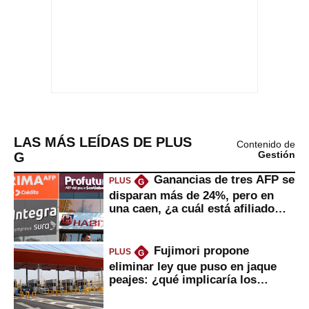
LAS MÁS LEÍDAS DE PLUS
Contenido de
G
Gestión
Ganancias de tres AFP se
PLUS
G
disparan más de 24%, pero en
una caen, ¿a cuál está afiliado
usted?
Fujimori propone
PLUS
G
eliminar ley que puso en jaque
peajes: ¿qué implicaría los
usuarios?