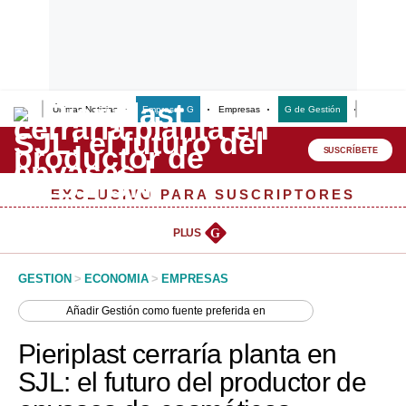
Últimas Noticias
Empresas G
Empresas
G de Gestión
Finanzas
Lo último
Peru Quiosco
SUSCRÍBETE
Portada
EXCLUSIVO PARA SUSCRIPTORES
Empresas
PLUS
G
Management & Empleo
GESTION
>
ECONOMIA
>
EMPRESAS
Economía
Añadir
Gestión
como fuente preferida en
Mercados
Pieriplast cerraría planta en
Perú
SJL: el futuro del productor de
Política