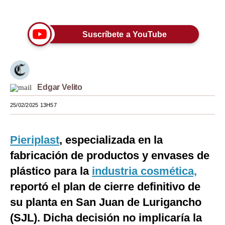
Únete a nuestro canal
Moda
Suscríbete a YouTube
Estilos
Mundo
EEUU
Edgar Velito
México
25/02/2025 13H57
España
Internacional
Pieriplast
, especializada en la
fabricación de productos y envases de
Tecnología
plástico para la
industria cosmética,
Club del Suscriptor
reportó el plan de cierre definitivo de
Mix
su planta en San Juan de Lurigancho
(SJL). Dicha decisión no implicaría la
G de Gestión