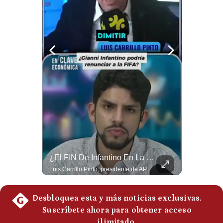
Politica
De
Cookies
Preguntas
Frecuentes
Netanyahu RECHAZA El Plan De Trump Para Gaza | Gestión Mundo
¿El FIN De Infantino En La FIFA? El Grave Pronóstico Sobre Su Renuncia | #EnClaveEconómica
El primer ministro israelí, Benjamín Netanyahu, aclaró que Israel NO ha aceptado la propuesta respaldada por Estados Unidos sobre el futuro y la desmilitarización de Gaza. ¿Se rompe la alianza estratégica entre Washington y Tel Aviv? #Netanyahu #Israel #Trump #Gaza #EstadosUnidos #Geopolitica #NoticiasInternacionales #Shorts 👉 Suscríbete y activa la campana para no perderte nuestro análisis diario. 🌎 Síguenos en nuestras redes sociales: 📌 Web oficial: https://gestion.pe/mundo/ 📌 LinkedIn: http://bit.ly/3HYIET0 📌 X (Twitter): http://bit.ly/4noZtX9 📌 TikTok: http://bit.ly/4evB6TO
Luis Carrillo Pinto, presidente de APEMD pronostica meses muy difíciles para Infantino y sostiene que una mayor presión de la UEFA, junto con nuevas investigaciones periodísticas, podría llevarlo a dimitir. También menciona renuncias internas y acusaciones de que el proyecto fue impulsado por una sola persona. #GianniInfantino #FIFA #UEFA #LuisCarrilloPinto #APEMD #Futbol #NoticiasDeportivas #Mundial #Shorts 👉 Suscríbete y activa la campana para no perderte nuestro análisis diario. 🌎 Síguenos en nuestras redes sociales: 📌 Web oficial: https://gestion.pe/mundo/ 📌 LinkedIn: http://bit.ly/3HYIET0 📌 X (Twitter): http://bit.ly/4noZtX9 📌 TikTok: http://bit.ly/4evB6TO