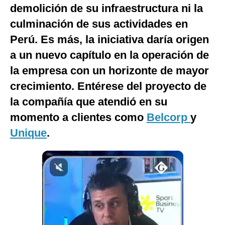
demolición de su infraestructura ni la
Notas Contratadas
culminación de sus actividades en
Podcast
Perú. Es más, la iniciativa daría origen
Gestión TV
a un nuevo capítulo en la operación de
la empresa con un horizonte de mayor
Videos
crecimiento. Entérese del proyecto de
Fotogalerías
la compañía que atendió en su
momento a clientes como
Belcorp
y
Unique
.
gestion.pe
¿quiénes
Somos?
Términos
Y
Condiciones
Política
De
Privacidad