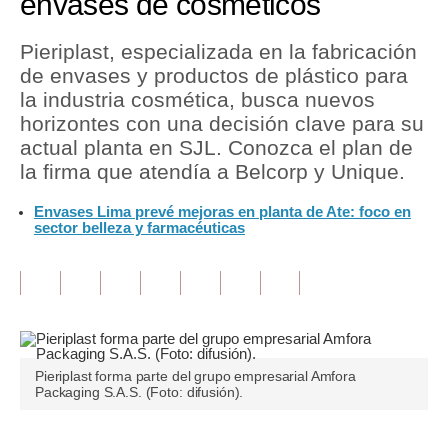
envases de cosméticos
Tu Dinero
Pieriplast, especializada en la fabricación
de envases y productos de plástico para
Finanzas Personales
la industria cosmética, busca nuevos
Inmobiliarias
horizontes con una decisión clave para su
actual planta en SJL. Conozca el plan de
Plus G
la firma que atendía a Belcorp y Unique.
Opinión
Envases Lima prevé mejoras en planta de Ate: foco en
sector belleza y farmacéuticas
Editorial
Pregunta de hoy
Blogs
Tendencias
Pieriplast forma parte del grupo empresarial Amfora
Packaging S.A.S. (Foto: difusión).
Lujo
Viajes