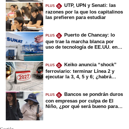
UTP, UPN y Senati: las
PLUS
G
razones por la que los capitalinos
las prefieren para estudiar
Puerto de Chancay: lo
PLUS
G
que trae la marcha blanca por
uso de tecnología de EE.UU. en
mercancías
Keiko anuncia “shock”
PLUS
G
ferroviario: terminar Línea 2 y
ejecutar la 3, 4, 5 y 6; ¿habrá
avances?
Bancos se pondrán duros
PLUS
G
con empresas por culpa de El
Niño, ¿por qué será bueno para
ahorristas?
Gestión