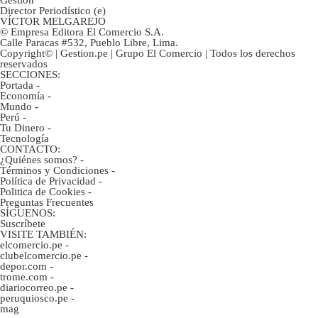
Director Periodístico (e)
VÍCTOR MELGAREJO
© Empresa Editora El Comercio S.A.
Calle Paracas #532, Pueblo Libre, Lima.
Copyright© | Gestion.pe | Grupo El Comercio | Todos los derechos
reservados
SECCIONES:
Portada
-
Economía
-
Mundo
-
Perú
-
Tu Dinero
-
Tecnología
CONTACTO:
¿Quiénes somos?
-
Términos y Condiciones
-
Política de Privacidad
-
Politica de Cookies
-
Preguntas Frecuentes
SÍGUENOS:
Suscríbete
VISITE TAMBIÉN:
elcomercio.pe
-
clubelcomercio.pe
-
depor.com
-
trome.com
-
diariocorreo.pe
-
peruquiosco.pe
-
mag