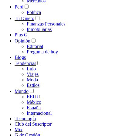
Mercados
Perú
Política
Tu Dinero
Finanzas Personales
Inmobiliarias
Plus G
Opinión
Editorial
Pregunta de hoy
Blogs
Tendencias
Lujo
Viajes
Moda
Estilos
Mundo
EEUU
México
España
Internacional
Tecnología
Club del Suscriptor
Mix
G de Gestión