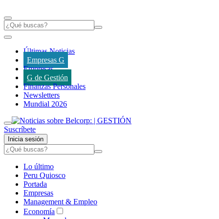
Últimas Noticias
Empresas G
Empresas
G de Gestión
Finanzas Personales
Newsletters
Mundial 2026
Suscríbete
Inicia sesión
Lo último
Peru Quiosco
Portada
Empresas
Management & Empleo
Economía