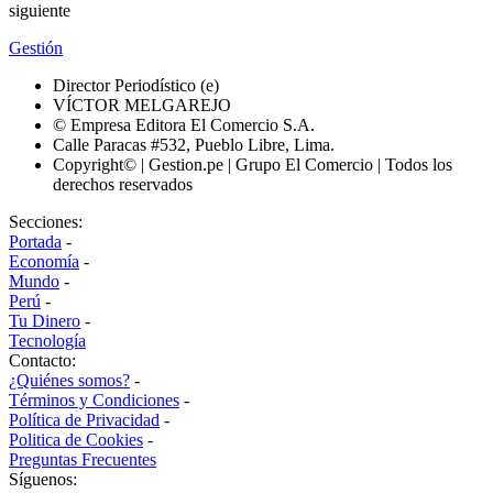
siguiente
Gestión
Director Periodístico (e)
VÍCTOR MELGAREJO
© Empresa Editora El Comercio S.A.
Calle Paracas #532, Pueblo Libre, Lima.
Copyright© | Gestion.pe | Grupo El Comercio | Todos los
derechos reservados
Secciones:
Portada
-
Economía
-
Mundo
-
Perú
-
Tu Dinero
-
Tecnología
Contacto:
¿Quiénes somos?
-
Términos y Condiciones
-
Política de Privacidad
-
Politica de Cookies
-
Preguntas Frecuentes
Síguenos: