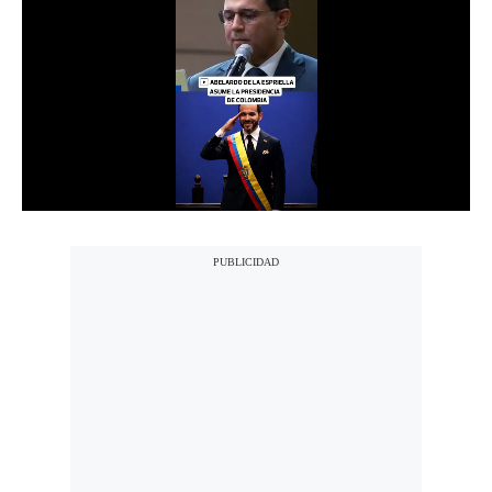
Notas Contratadas
Podcast
Gestión TV
Videos
Fotogalerías
gestion.pe
¿quiénes
Somos?
Términos
Y
Condiciones
Política
De
Privacidad