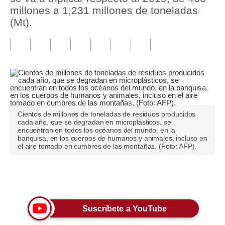
millones a 1,231 millones de toneladas
Tu Dinero
(Mt).
Finanzas Personales
Inmobiliarias
Plus G
Opinión
Cientos de millones de toneladas de residuos producidos
Editorial
cada año, que se degradan en microplásticos, se
encuentran en todos los océanos del mundo, en la
banquisa, en los cuerpos de humanos y animales, incluso en
Pregunta de hoy
el aire tomado en cumbres de las montañas. (Foto: AFP).
Blogs
Únete a nuestro canal
Tendencias
Lujo
Suscríbete a YouTube
Viajes