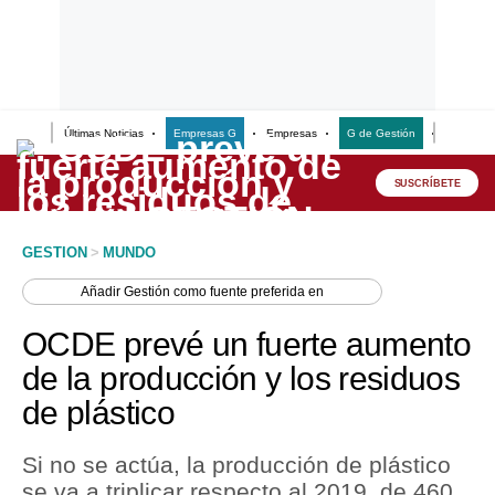
Últimas Noticias
Empresas G
Empresas
G de Gestión
Finanzas
Lo último
Peru Quiosco
SUSCRÍBETE
Portada
GESTION
>
MUNDO
Empresas
Añadir
Gestión
como fuente preferida en
Management & Empleo
OCDE prevé un fuerte aumento
Economía
de la producción y los residuos
de plástico
Mercados
Perú
Si no se actúa, la producción de plástico
se va a triplicar respecto al 2019, de 460
Política