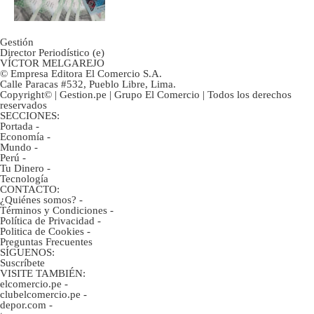
tanta liquidez?
Gestión
Director Periodístico (e)
VÍCTOR MELGAREJO
© Empresa Editora El Comercio S.A.
Calle Paracas #532, Pueblo Libre, Lima.
Copyright© | Gestion.pe | Grupo El Comercio | Todos los derechos
reservados
SECCIONES:
Portada
-
Economía
-
Mundo
-
Perú
-
Tu Dinero
-
Tecnología
CONTACTO:
¿Quiénes somos?
-
Términos y Condiciones
-
Política de Privacidad
-
Politica de Cookies
-
Preguntas Frecuentes
SÍGUENOS:
Suscríbete
VISITE TAMBIÉN:
elcomercio.pe
-
clubelcomercio.pe
-
depor.com
-