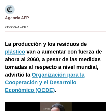
Moda
Estilos
Agencia AFP
Mundo
04/06/2022 03H57
EEUU
La producción y los residuos de
México
plástico
van a aumentar con fuerza de
España
ahora al 2060, a pesar de las medidas
tomadas al respecto a nivel mundial,
Internacional
advirtió la
Organización para la
Tecnología
Cooperación y el Desarrollo
Club del Suscriptor
Económico (OCDE)
.
Mix
G de Gestión