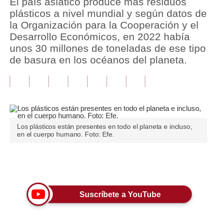
El país asiático produce más residuos
plásticos a nivel mundial y según datos de
Tu Dinero
la Organización para la Cooperación y el
Desarrollo Económicos, en 2022 había
Finanzas Personales
unos 30 millones de toneladas de ese tipo
Inmobiliarias
de basura en los océanos del planeta.
Plus G
Opinión
Editorial
Los plásticos están presentes en todo el planeta e incluso,
en el cuerpo humano. Foto: Efe.
Pregunta de hoy
Blogs
Únete a nuestro canal
Tendencias
Lujo
Suscríbete a YouTube
Viajes