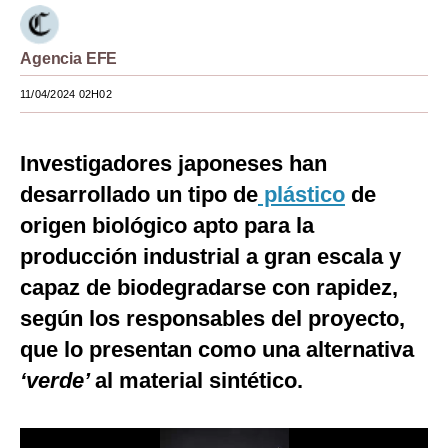
Moda
Agencia EFE
Estilos
11/04/2024 02H02
Mundo
EEUU
Investigadores japoneses han
México
desarrollado un tipo de
plástico
de
origen biológico apto para la
España
producción industrial a gran escala y
Internacional
capaz de biodegradarse con rapidez,
Tecnología
según los responsables del proyecto,
que lo presentan como una alternativa
Club del Suscriptor
‘verde’
al material sintético.
Mix
G de Gestión