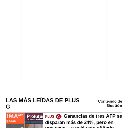
LAS MÁS LEÍDAS DE PLUS
Contenido de
G
Gestión
Ganancias de tres AFP se
PLUS
G
disparan más de 24%, pero en
una caen, ¿a cuál está afiliado