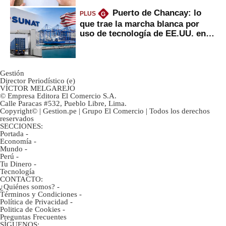
Puerto de Chancay: lo
PLUS
G
que trae la marcha blanca por
uso de tecnología de EE.UU. en
mercancías
Gestión
Director Periodístico (e)
VÍCTOR MELGAREJO
© Empresa Editora El Comercio S.A.
Calle Paracas #532, Pueblo Libre, Lima.
Copyright© | Gestion.pe | Grupo El Comercio | Todos los derechos
reservados
SECCIONES:
Portada
-
Economía
-
Mundo
-
Perú
-
Tu Dinero
-
Tecnología
CONTACTO:
¿Quiénes somos?
-
Términos y Condiciones
-
Política de Privacidad
-
Politica de Cookies
-
Preguntas Frecuentes
SÍGUENOS: