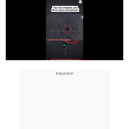
Notas Contratadas
Podcast
Gestión TV
Videos
Fotogalerías
gestion.pe
¿quiénes
Somos?
Términos
Y
Condiciones
Política
De
Privacidad