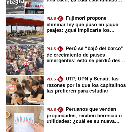
usted?
Fujimori propone
PLUS
G
eliminar ley que puso en jaque
peajes: ¿qué implicaría los
usuarios?
Perú se “bajó del barco”
PLUS
G
de crecimiento de países
emergentes: esto se perdió desde
2022
UTP, UPN y Senati: las
PLUS
G
razones por la que los capitalinos
las prefieren para estudiar
Peruanos que venden
PLUS
G
propiedades, reciben herencia o
utilidades: ¿cuál es su nueva
inversión clave?