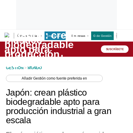
Últimas Noticias
Empresas G
Empresas
G de Gestión
Finanzas
Lo último
Peru Quiosco
SUSCRÍBETE
Portada
GESTION
>
MUNDO
Empresas
Añadir
Gestión
como fuente preferida en
Management & Empleo
Japón: crean plástico
Economía
biodegradable apto para
producción industrial a gran
Mercados
escala
Perú
Política