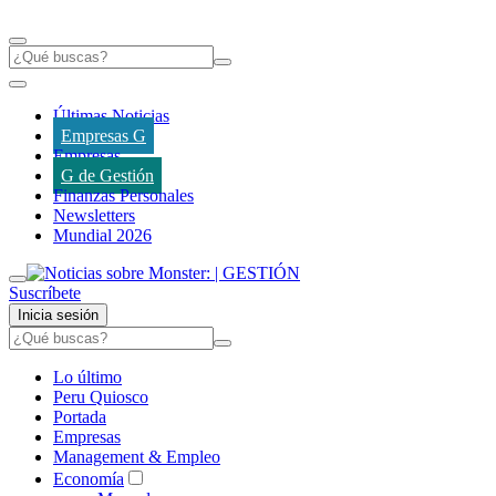
Últimas Noticias
Empresas G
Empresas
G de Gestión
Finanzas Personales
Newsletters
Mundial 2026
Suscríbete
Inicia sesión
Lo último
Peru Quiosco
Portada
Empresas
Management & Empleo
Economía