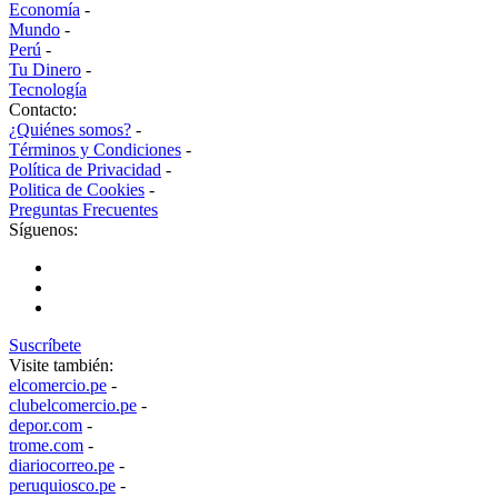
Economía
-
Mundo
-
Perú
-
Tu Dinero
-
Tecnología
Contacto:
¿Quiénes somos?
-
Términos y Condiciones
-
Política de Privacidad
-
Politica de Cookies
-
Preguntas Frecuentes
Síguenos:
Suscríbete
Visite también:
elcomercio.pe
-
clubelcomercio.pe
-
depor.com
-
trome.com
-
diariocorreo.pe
-
peruquiosco.pe
-