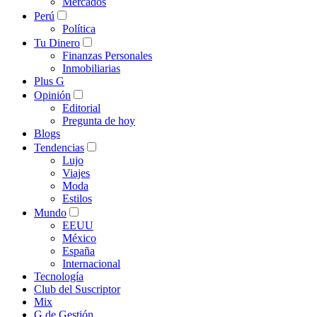
Mercados
Perú
Política
Tu Dinero
Finanzas Personales
Inmobiliarias
Plus G
Opinión
Editorial
Pregunta de hoy
Blogs
Tendencias
Lujo
Viajes
Moda
Estilos
Mundo
EEUU
México
España
Internacional
Tecnología
Club del Suscriptor
Mix
G de Gestión