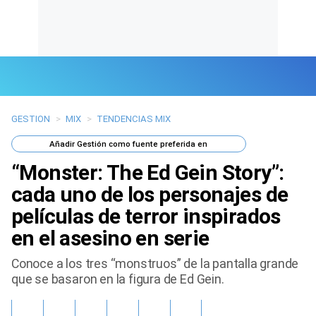
GESTION
>
MIX
>
TENDENCIAS MIX
Últimas Noticias
Añadir
Gestión
como fuente preferida en
Mi Bolsillo
“Monster: The Ed Gein Story”:
Respuestas
cada uno de los personajes de
películas de terror inspirados
Gente
en el asesino en serie
Vida Laboral
Conoce a los tres “monstruos” de la pantalla grande
que se basaron en la figura de Ed Gein.
Tendencias Mix
Sports