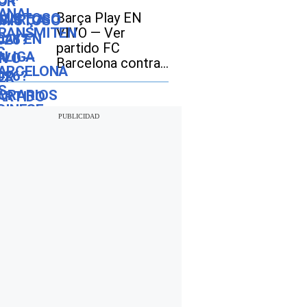
por amistoso en
Barça Play EN
EE.UU., México y
VIVO — Ver
España?
partido FC
Barcelona contra
Nottingham
Forest y Udinese
EN DIRECTO por
TV online