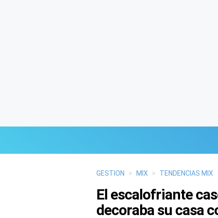
Últimas Noticias
GESTION
>
MIX
>
TENDENCIAS MIX
El escalofriante ca
Mi Bolsillo
decoraba su casa co
Respuestas