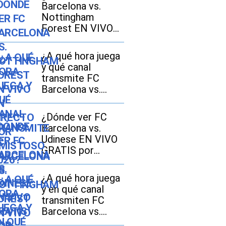
Barcelona vs.
Nottingham
Forest EN VIVO
EN DIRECTO por
amistoso 2026?
¿A qué hora juega
y qué canal
transmite FC
Barcelona vs.
Nottingham
Forest EN VIVO
¿Dónde ver FC
por amistoso
Barcelona vs.
2026?
Udinese EN VIVO
GRATIS por
amistoso de
LaLiga 2026?
¿A qué hora juega
Horarios y canales
y en qué canal
TV
transmiten FC
Barcelona vs.
Udinese EN VIVO