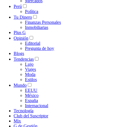
Mercados
Perú
Política
Tu Dinero
Finanzas Personales
Inmobiliarias
Plus G
Opinión
Editorial
Pregunta de hoy
Blogs
Tendencias
Lujo
Viajes
Moda
Estilos
Mundo
EEUU
México
España
Internacional
Tecnología
Club del Suscriptor
Mix
G de Gestión