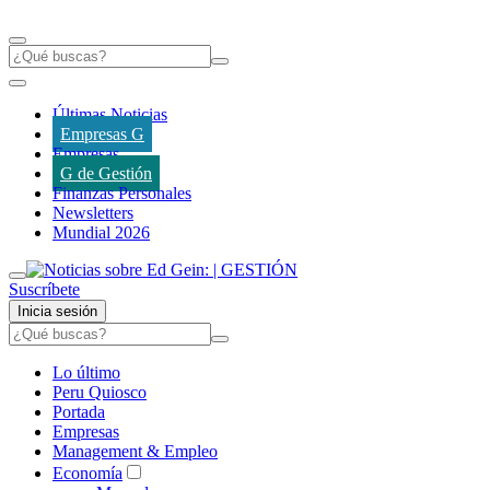
Últimas Noticias
Empresas G
Empresas
G de Gestión
Finanzas Personales
Newsletters
Mundial 2026
Suscríbete
Inicia sesión
Lo último
Peru Quiosco
Portada
Empresas
Management & Empleo
Economía