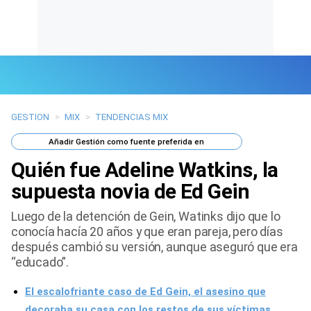
GESTION
>
MIX
>
TENDENCIAS MIX
Últimas Noticias
Añadir
Gestión
como fuente preferida en
Mi Bolsillo
Quién fue Adeline Watkins, la
Respuestas
supuesta novia de Ed Gein
Luego de la detención de Gein, Watinks dijo que lo
Gente
conocía hacía 20 años y que eran pareja, pero días
después cambió su versión, aunque aseguró que era
Vida Laboral
“educado”.
Tendencias Mix
El escalofriante caso de Ed Gein, el asesino que
Sports
decoraba su casa con los restos de sus víctimas