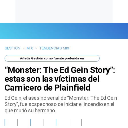
GESTION
>
MIX
>
TENDENCIAS MIX
Últimas Noticias
Añadir
Gestión
como fuente preferida en
Mi Bolsillo
“Monster: The Ed Gein Story”:
Respuestas
estas son las víctimas del
Carnicero de Plainfield
Gente
Ed Gein, el asesino serial de “Monster: The Ed Gein
Vida Laboral
Story”, fue sospechoso de iniciar el incendio en el
que murió su hermano.
Tendencias Mix
Sports