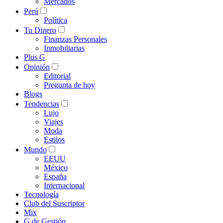
Mercados
Perú
Política
Tu Dinero
Finanzas Personales
Inmobiliarias
Plus G
Opinión
Editorial
Pregunta de hoy
Blogs
Tendencias
Lujo
Viajes
Moda
Estilos
Mundo
EEUU
México
España
Internacional
Tecnología
Club del Suscriptor
Mix
G de Gestión