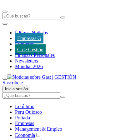
Últimas Noticias
Empresas G
Empresas
G de Gestión
Finanzas Personales
Newsletters
Mundial 2026
Suscríbete
Inicia sesión
Lo último
Peru Quiosco
Portada
Empresas
Management & Empleo
Economía