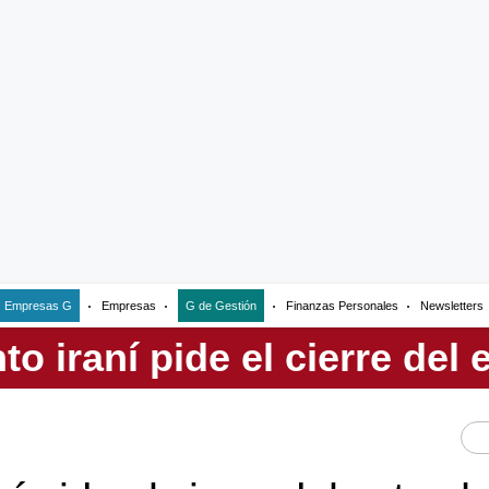
Empresas G
Empresas
G de Gestión
Finanzas Personales
Newsletters