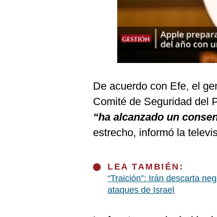
Podcast
Gestión TV
Videos
Fotogalerías
De acuerdo con Efe, el ge
Comité de Seguridad del P
gestion.pe
“ha alcanzado un conse
¿quiénes
estrecho, informó la televi
Somos?
Términos
Y
Condiciones
LEA TAMBIÉN:
“Traición”: Irán descarta n
Política
De
ataques de Israel
Privacidad
Politica