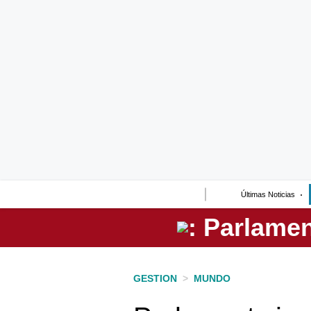
Lo último
Peru Quiosco
Portada
Empresas
Management & Empleo
Economía
Últimas Noticias
Mercados
Perú
Política
GESTION
>
MUNDO
Tu Dinero