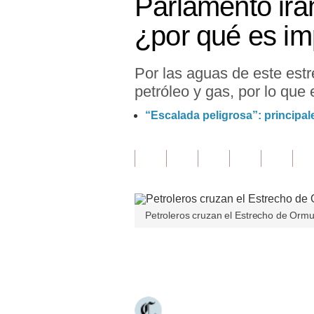
Parlamento iran
Finanzas Personales
¿por qué es im
Inmobiliarias
Por las aguas de este est
Plus G
petróleo y gas, por lo que
Opinión
“Escalada peligrosa”: principal
Editorial
Pregunta de hoy
Blogs
Petroleros cruzan el Estrecho de Orm
Tendencias
Lujo
Únete a nuestro canal
Viajes
Moda