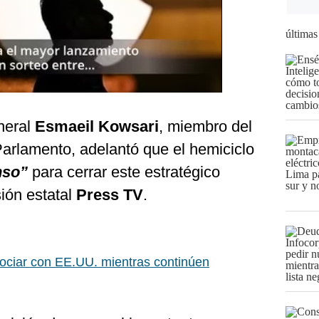
últimas
neral
Esmaeil Kowsari
, miembro del
arlamento, adelantó que el hemiciclo
nso”
para cerrar este estratégico
sión estatal
Press TV
.
egociar con EE.UU. mientras continúen