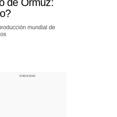
cho de Ormuz:
mo?
 producción mundial de
sos