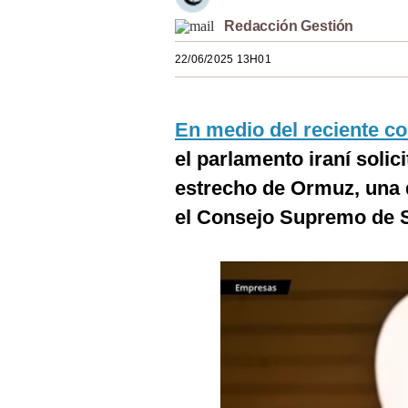
Estilos
Redacción Gestión
Mundo
22/06/2025 13H01
EEUU
En medio del reciente co
México
el parlamento iraní solic
España
estrecho de Ormuz, una 
Internacional
el Consejo Supremo de S
Tecnología
Club del Suscriptor
Mix
G de Gestión
Notas Contratadas