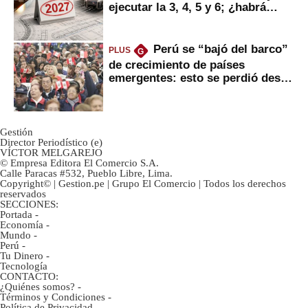
ejecutar la 3, 4, 5 y 6; ¿habrá
avances?
Perú se “bajó del barco”
PLUS
G
de crecimiento de países
emergentes: esto se perdió desde
2022
Gestión
Director Periodístico (e)
VÍCTOR MELGAREJO
© Empresa Editora El Comercio S.A.
Calle Paracas #532, Pueblo Libre, Lima.
Copyright© | Gestion.pe | Grupo El Comercio | Todos los derechos
reservados
SECCIONES:
Portada
-
Economía
-
Mundo
-
Perú
-
Tu Dinero
-
Tecnología
CONTACTO:
¿Quiénes somos?
-
Términos y Condiciones
-
Política de Privacidad
-