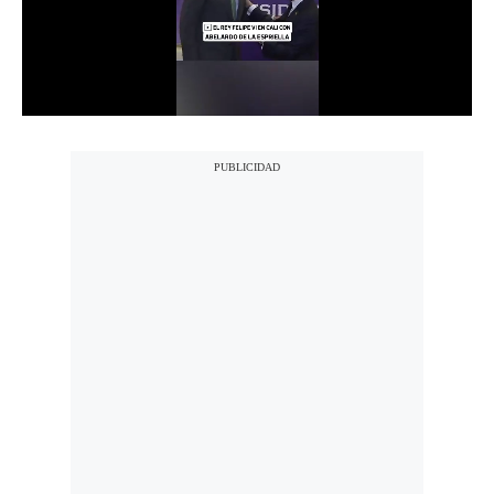
Notas Contratadas
Podcast
Gestión TV
Videos
Fotogalerías
gestion.pe
¿quiénes
Somos?
Términos
Y
Condiciones
Política
De
Privacidad