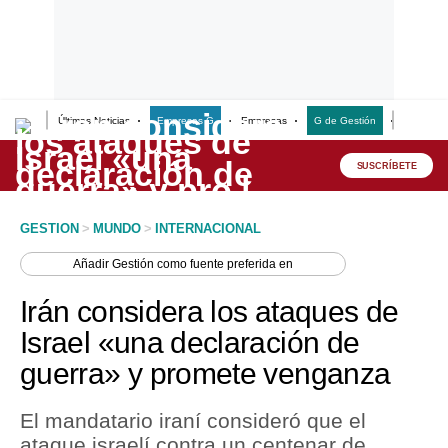
Últimas Noticias
Empresas G
Empresas
G de Gestión
Finanzas
Lo último
Peru Quiosco
SUSCRÍBETE
Portada
GESTION
>
MUNDO
>
INTERNACIONAL
Empresas
Añadir
Gestión
como fuente preferida en
Management & Empleo
Irán considera los ataques de
Economía
Israel «una declaración de
guerra» y promete venganza
Mercados
Perú
El mandatario iraní consideró que el
ataque israelí contra un centenar de
Política