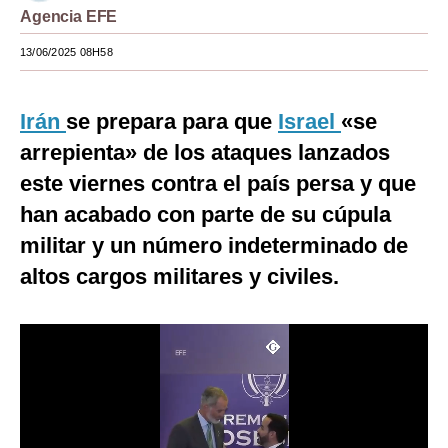
Agencia EFE
Moda
13/06/2025 08H58
Estilos
Mundo
Irán
se prepara para que
Israel
«se
arrepienta» de los ataques lanzados
EEUU
este viernes contra el país persa y que
México
han acabado con parte de su cúpula
España
militar y un número indeterminado de
Internacional
altos cargos militares y civiles.
Tecnología
Club del Suscriptor
Mix
G de Gestión