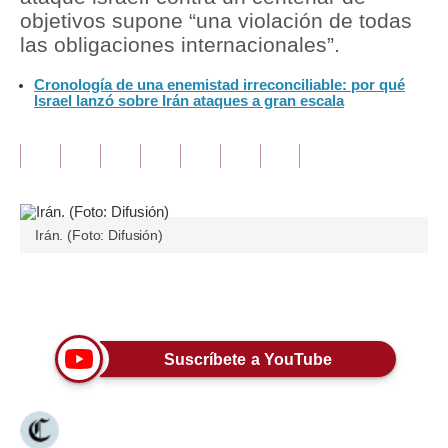
objetivos supone “una violación de todas
Tu Dinero
las obligaciones internacionales”.
Finanzas Personales
Cronología de una enemistad irreconciliable: por qué
Israel lanzó sobre Irán ataques a gran escala
Inmobiliarias
Plus G
Opinión
Irán. (Foto: Difusión)
Editorial
Pregunta de hoy
Únete a nuestro canal
Blogs
Tendencias
Suscríbete a YouTube
Lujo
Viajes