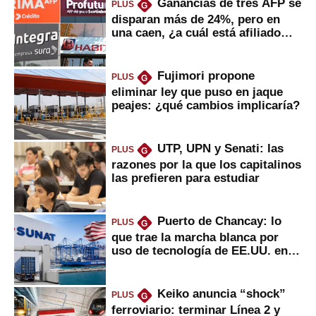
Ganancias de tres AFP se
PLUS
G
disparan más de 24%, pero en
una caen, ¿a cuál está afiliado
usted?
Fujimori propone
PLUS
G
eliminar ley que puso en jaque
peajes: ¿qué cambios implicaría?
UTP, UPN y Senati: las
PLUS
G
razones por la que los capitalinos
las prefieren para estudiar
Puerto de Chancay: lo
PLUS
G
que trae la marcha blanca por
uso de tecnología de EE.UU. en
mercancías
Keiko anuncia “shock”
PLUS
G
ferroviario: terminar Línea 2 y