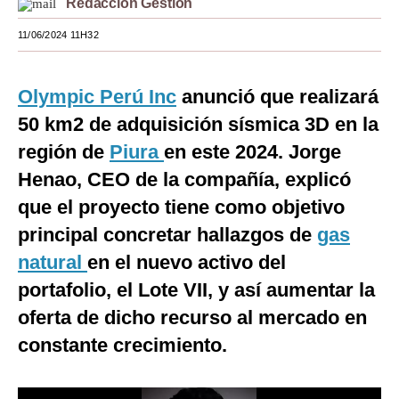
Redacción Gestión
Moda
11/06/2024 11H32
Estilos
Olympic Perú Inc
anunció que realizará
Mundo
50 km2 de adquisición sísmica 3D en la
EEUU
región de
Piura
en este 2024. Jorge
México
Henao, CEO de la compañía, explicó
que el proyecto tiene como objetivo
España
principal concretar hallazgos de
gas
Internacional
natural
en el nuevo activo del
Tecnología
portafolio, el Lote VII, y así aumentar la
Club del Suscriptor
oferta de dicho recurso al mercado en
constante crecimiento.
Mix
G de Gestión