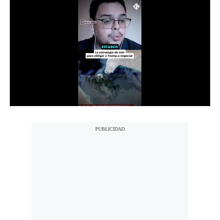
Notas Contratadas
Podcast
Gestión TV
Videos
Fotogalerías
gestion.pe
¿quiénes
Somos?
Términos
Y
Condiciones
Política
De
Privacidad