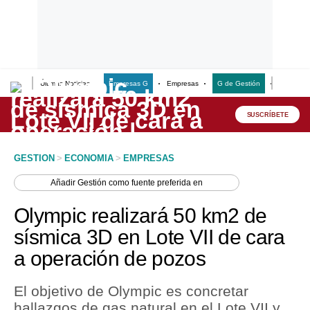
Últimas Noticias
Empresas G
Empresas
G de Gestión
Finanzas
Lo último
Peru Quiosco
SUSCRÍBETE
Portada
GESTION
>
ECONOMIA
>
EMPRESAS
Empresas
Añadir
Gestión
como fuente preferida en
Management & Empleo
Olympic realizará 50 km2 de
Economía
sísmica 3D en Lote VII de cara
a operación de pozos
Mercados
Perú
El objetivo de Olympic es concretar
hallazgos de gas natural en el Lote VII y
Política