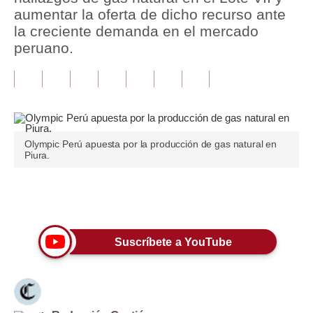
aumentar la oferta de dicho recurso ante
Tu Dinero
la creciente demanda en el mercado
peruano.
Finanzas Personales
Inmobiliarias
Plus G
Opinión
Olympic Perú apuesta por la producción de gas natural en
Piura.
Editorial
Pregunta de hoy
Únete a nuestro canal
Blogs
Suscríbete a YouTube
Tendencias
Lujo
Viajes