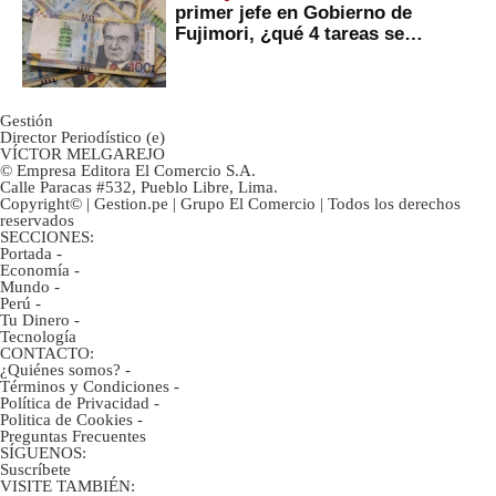
primer jefe en Gobierno de
Fujimori, ¿qué 4 tareas se
marcan urgentes?
Gestión
Director Periodístico (e)
VÍCTOR MELGAREJO
© Empresa Editora El Comercio S.A.
Calle Paracas #532, Pueblo Libre, Lima.
Copyright© | Gestion.pe | Grupo El Comercio | Todos los derechos
reservados
SECCIONES:
Portada
-
Economía
-
Mundo
-
Perú
-
Tu Dinero
-
Tecnología
CONTACTO:
¿Quiénes somos?
-
Términos y Condiciones
-
Política de Privacidad
-
Politica de Cookies
-
Preguntas Frecuentes
SÍGUENOS:
Suscríbete
VISITE TAMBIÉN: