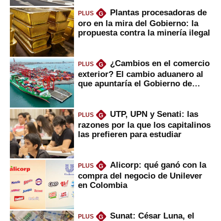
Plantas procesadoras de
PLUS
G
oro en la mira del Gobierno: la
propuesta contra la minería ilegal
¿Cambios en el comercio
PLUS
G
exterior? El cambio aduanero al
que apuntaría el Gobierno de
Fujimori
UTP, UPN y Senati: las
PLUS
G
razones por la que los capitalinos
las prefieren para estudiar
Alicorp: qué ganó con la
PLUS
G
compra del negocio de Unilever
en Colombia
Sunat: César Luna, el
PLUS
G