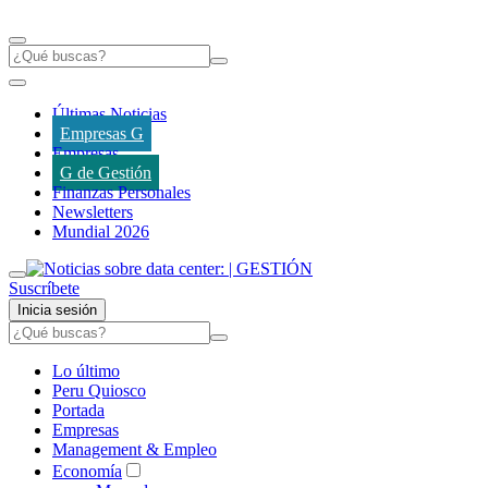
Últimas Noticias
Empresas G
Empresas
G de Gestión
Finanzas Personales
Newsletters
Mundial 2026
Suscríbete
Inicia sesión
Lo último
Peru Quiosco
Portada
Empresas
Management & Empleo
Economía