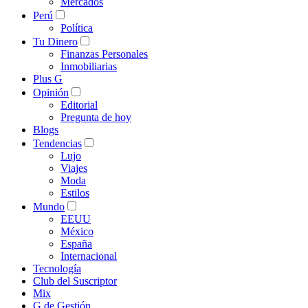
Mercados
Perú
Política
Tu Dinero
Finanzas Personales
Inmobiliarias
Plus G
Opinión
Editorial
Pregunta de hoy
Blogs
Tendencias
Lujo
Viajes
Moda
Estilos
Mundo
EEUU
México
España
Internacional
Tecnología
Club del Suscriptor
Mix
G de Gestión