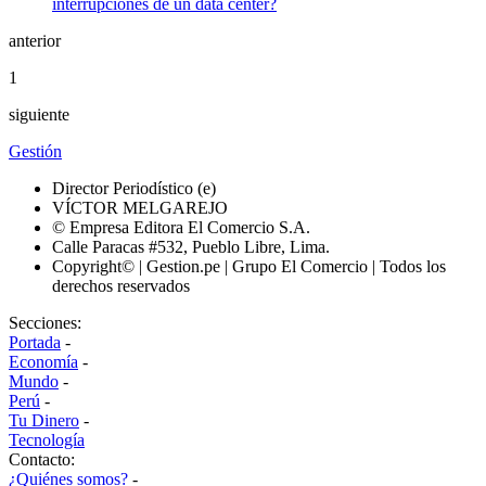
anterior
1
siguiente
Gestión
Director Periodístico (e)
VÍCTOR MELGAREJO
© Empresa Editora El Comercio S.A.
Calle Paracas #532, Pueblo Libre, Lima.
Copyright© | Gestion.pe | Grupo El Comercio | Todos los
derechos reservados
Secciones:
Portada
-
Economía
-
Mundo
-
Perú
-
Tu Dinero
-
Tecnología
Contacto:
¿Quiénes somos?
-