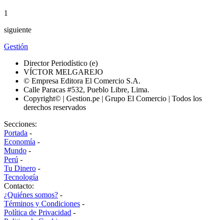
1
siguiente
Gestión
Director Periodístico (e)
VÍCTOR MELGAREJO
© Empresa Editora El Comercio S.A.
Calle Paracas #532, Pueblo Libre, Lima.
Copyright© | Gestion.pe | Grupo El Comercio | Todos los
derechos reservados
Secciones:
Portada
-
Economía
-
Mundo
-
Perú
-
Tu Dinero
-
Tecnología
Contacto:
¿Quiénes somos?
-
Términos y Condiciones
-
Política de Privacidad
-