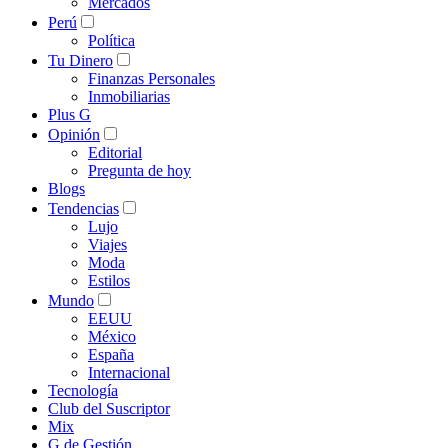
Mercados
Perú
Política
Tu Dinero
Finanzas Personales
Inmobiliarias
Plus G
Opinión
Editorial
Pregunta de hoy
Blogs
Tendencias
Lujo
Viajes
Moda
Estilos
Mundo
EEUU
México
España
Internacional
Tecnología
Club del Suscriptor
Mix
G de Gestión