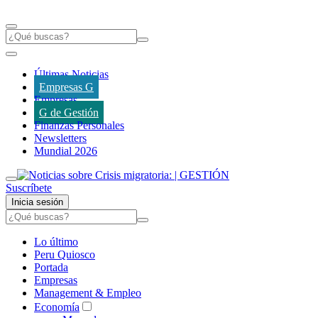
Últimas Noticias
Empresas G
Empresas
G de Gestión
Finanzas Personales
Newsletters
Mundial 2026
Suscríbete
Inicia sesión
Lo último
Peru Quiosco
Portada
Empresas
Management & Empleo
Economía