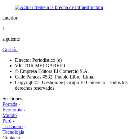
anterior
1
siguiente
Gestión
Director Periodístico (e)
VÍCTOR MELGAREJO
© Empresa Editora El Comercio S.A.
Calle Paracas #532, Pueblo Libre, Lima.
Copyright© | Gestion.pe | Grupo El Comercio | Todos los
derechos reservados
Secciones:
Portada
-
Economía
-
Mundo
-
Perú
-
Tu Dinero
-
Tecnología
Contacto: