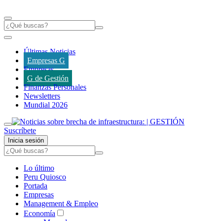
Últimas Noticias
Empresas G
Empresas
G de Gestión
Finanzas Personales
Newsletters
Mundial 2026
Suscríbete
Inicia sesión
Lo último
Peru Quiosco
Portada
Empresas
Management & Empleo
Economía