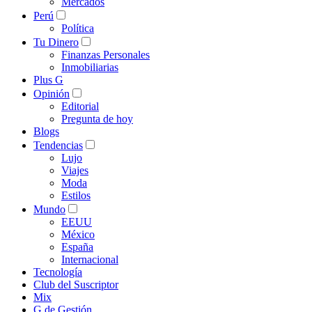
Mercados
Perú
Política
Tu Dinero
Finanzas Personales
Inmobiliarias
Plus G
Opinión
Editorial
Pregunta de hoy
Blogs
Tendencias
Lujo
Viajes
Moda
Estilos
Mundo
EEUU
México
España
Internacional
Tecnología
Club del Suscriptor
Mix
G de Gestión