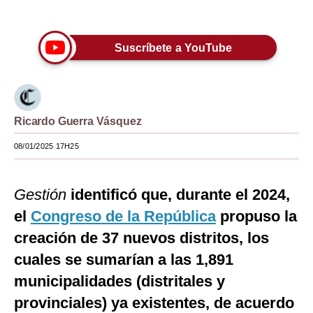
Únete a nuestro canal
Moda
Suscríbete a YouTube
Estilos
Mundo
EEUU
Ricardo Guerra Vásquez
México
08/01/2025 17H25
España
Internacional
Gestión
identificó que, durante el 2024,
el
Congreso de la República
propuso la
Tecnología
creación de 37 nuevos distritos, los
Club del Suscriptor
cuales se sumarían a las 1,891
Mix
municipalidades (distritales y
provinciales) ya existentes, de acuerdo
G de Gestión