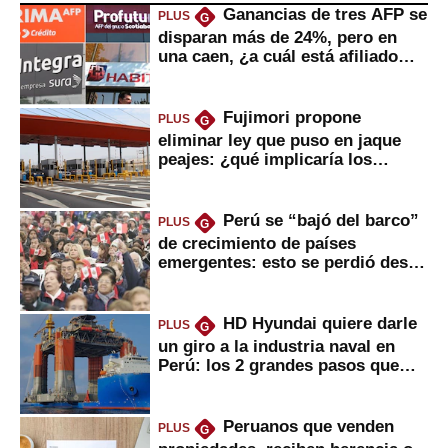
Ganancias de tres AFP se
PLUS
G
disparan más de 24%, pero en
una caen, ¿a cuál está afiliado
usted?
Fujimori propone
PLUS
G
eliminar ley que puso en jaque
peajes: ¿qué implicaría los
usuarios?
Perú se “bajó del barco”
PLUS
G
de crecimiento de países
emergentes: esto se perdió desde
2022
HD Hyundai quiere darle
PLUS
G
un giro a la industria naval en
Perú: los 2 grandes pasos que
daría
Peruanos que venden
PLUS
G