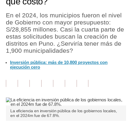
qué costo?
Tu Dinero
En el 2024, los municipios fueron el nivel
de Gobierno con mayor presupuesto:
Finanzas Personales
S/28,855 millones. Casi la cuarta parte de
Inmobiliarias
estas solicitudes buscan la creación de
distritos en Puno. ¿Serviría tener más de
Plus G
1,900 municipalidades?
Opinión
Inversión pública: más de 10,800 proyectos con
ejecución cero
Editorial
Pregunta de hoy
Blogs
Tendencias
La eficiencia en inversión pública de los gobiernos locales,
en el 2024m fue de 67.8%.
Lujo
Viajes