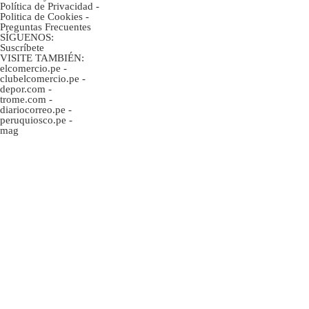
Política de Privacidad
-
Politica de Cookies
-
Preguntas Frecuentes
SÍGUENOS:
Suscríbete
VISITE TAMBIÉN:
elcomercio.pe
-
clubelcomercio.pe
-
depor.com
-
trome.com
-
diariocorreo.pe
-
peruquiosco.pe
-
mag