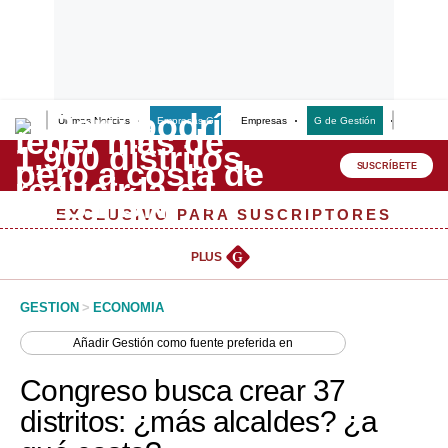
Últimas Noticias
Empresas G
Empresas
G de Gestión
Finanzas
Lo último
Peru Quiosco
SUSCRÍBETE
Portada
EXCLUSIVO PARA SUSCRIPTORES
Empresas
PLUS
G
Management & Empleo
GESTION
>
ECONOMIA
Economía
Añadir
Gestión
como fuente preferida en
Mercados
Congreso busca crear 37
Perú
distritos: ¿más alcaldes? ¿a
Política