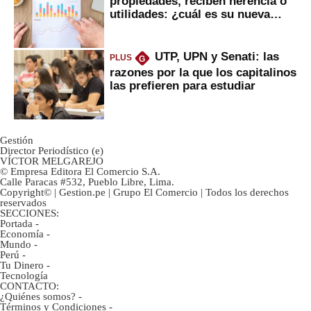
propiedades, reciben herencia o
utilidades: ¿cuál es su nueva
inversión clave?
UTP, UPN y Senati: las
PLUS
G
razones por la que los capitalinos
las prefieren para estudiar
Gestión
Director Periodístico (e)
VÍCTOR MELGAREJO
© Empresa Editora El Comercio S.A.
Calle Paracas #532, Pueblo Libre, Lima.
Copyright© | Gestion.pe | Grupo El Comercio | Todos los derechos
reservados
SECCIONES:
Portada
-
Economía
-
Mundo
-
Perú
-
Tu Dinero
-
Tecnología
CONTACTO:
¿Quiénes somos?
-
Términos y Condiciones
-