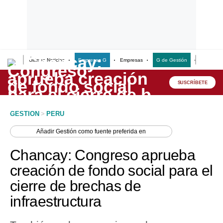
Últimas Noticias
Empresas G
Empresas
G de Gestión
Finanzas
Lo último
Peru Quiosco
SUSCRÍBETE
Portada
GESTION
>
PERU
Empresas
Añadir
Gestión
como fuente preferida en
Management & Empleo
Chancay: Congreso aprueba
Economía
creación de fondo social para el
cierre de brechas de
Mercados
infraestructura
Perú
Política