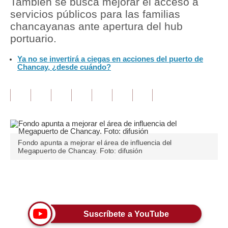
También se busca mejorar el acceso a
servicios públicos para las familias
Tu Dinero
chancayanas ante apertura del hub
portuario.
Finanzas Personales
Ya no se invertirá a ciegas en acciones del puerto de
Inmobiliarias
Chancay, ¿desde cuándo?
Plus G
Opinión
Editorial
Pregunta de hoy
Fondo apunta a mejorar el área de influencia del
Megapuerto de Chancay. Foto: difusión
Blogs
Tendencias
Únete a nuestro canal
Lujo
Suscríbete a YouTube
Viajes