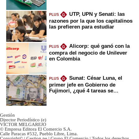
Fujimori
UTP, UPN y Senati: las
PLUS
G
razones por la que los capitalinos
las prefieren para estudiar
Alicorp: qué ganó con la
PLUS
G
compra del negocio de Unilever
en Colombia
Sunat: César Luna, el
PLUS
G
primer jefe en Gobierno de
Fujimori, ¿qué 4 tareas se
marcan urgentes?
Gestión
Director Periodístico (e)
VÍCTOR MELGAREJO
© Empresa Editora El Comercio S.A.
Calle Paracas #532, Pueblo Libre, Lima.
Copyright© | Gestion.pe | Grupo El Comercio | Todos los derechos