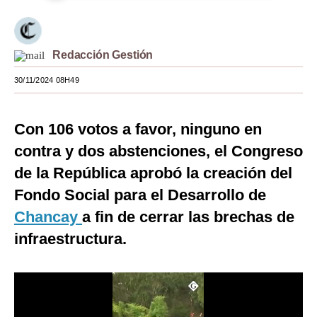
Moda
Estilos
Redacción Gestión
Mundo
30/11/2024 08H49
EEUU
Con 106 votos a favor, ninguno en
México
contra y dos abstenciones, el Congreso
España
de la República aprobó la creación del
Internacional
Fondo Social para el Desarrollo de
Chancay
a fin de cerrar las brechas de
Tecnología
infraestructura.
Club del Suscriptor
Mix
G de Gestión