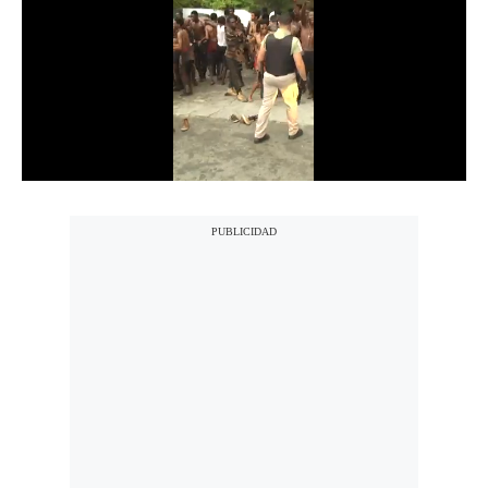
Notas Contratadas
Podcast
Gestión TV
Videos
Fotogalerías
gestion.pe
¿quiénes
Somos?
Términos
Y
Condiciones
Política
De
Privacidad