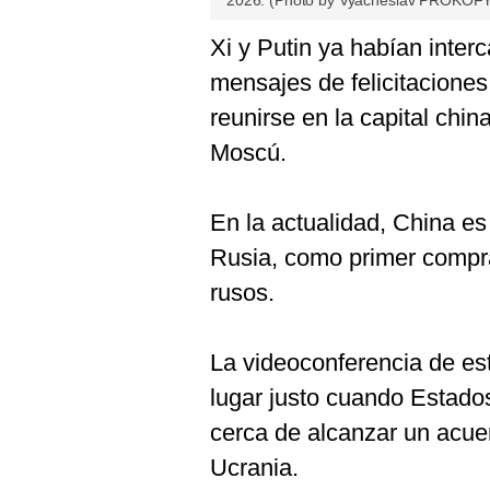
2026. (Photo by Vyacheslav PROKOFY
Xi y Putin ya habían inter
mensajes de felicitacione
reunirse en la capital chin
Moscú.
En la actualidad, China es
Rusia, como primer compra
rusos.
La videoconferencia de est
lugar justo cuando Estado
cerca de alcanzar un acuer
Ucrania.