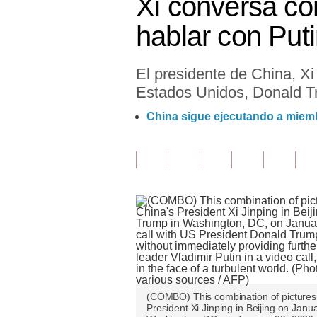
Xi conversa co
Finanzas Personales
hablar con Put
Inmobiliarias
El presidente de China, Xi
Plus G
Estados Unidos, Donald T
Opinión
China sigue ejecutando a miem
Editorial
Pregunta de hoy
Blogs
Tendencias
Lujo
Viajes
(COMBO) This combination of pictures
Moda
President Xi Jinping in Beijing on Ja