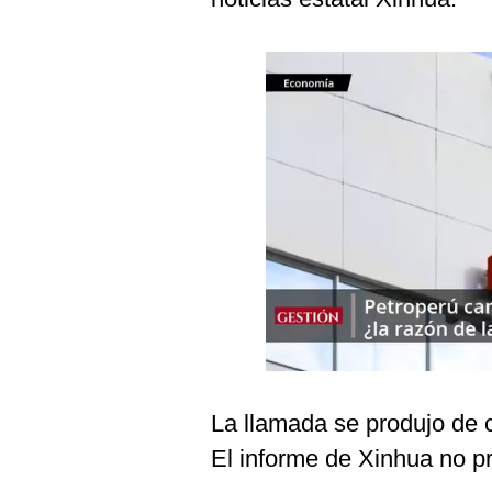
Podcast
Gestión TV
Videos
Fotogalerías
gestion.pe
¿quiénes
Somos?
Términos
Y
Condiciones
Política
La llamada se produjo de 
De
Privacidad
El informe de Xinhua no p
Politica