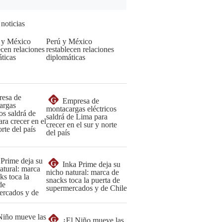
 noticias
Perú y México
restablecen relaciones
diplomáticas
G
Empresa de
montacargas eléctricos
saldrá de Lima para
crecer en el sur y norte
del país
G
Inka Prime deja su
nicho natural: marca de
snacks toca la puerta de
supermercados y de Chile
G
¿El Niño mueve las