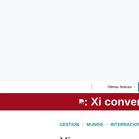
Lo último
Peru Quiosco
Portada
Empresas
Management & Empleo
Economía
Últimas Noticias
Mercados
Perú
Política
GESTION
>
MUNDO
>
INTERNACIO
Tu Dinero