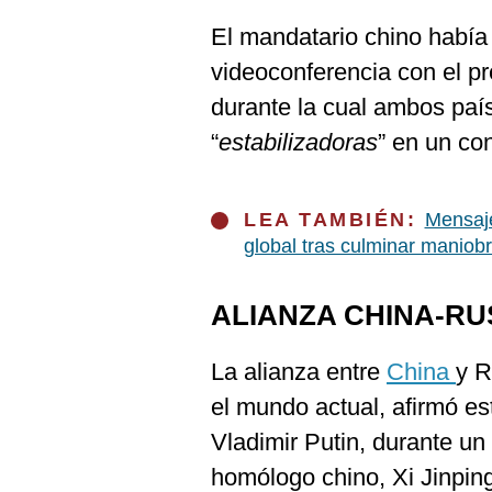
De
Cookies
El mandatario chino había
Preguntas
videoconferencia con el p
Frecuentes
durante la cual ambos paí
“
estabilizadoras
” en un con
LEA TAMBIÉN:
Mensaje
global tras culminar maniobr
ALIANZA CHINA-RU
La alianza entre
China
y R
el mundo actual, afirmó es
Vladimir Putin, durante un
homólogo chino, Xi Jinpin