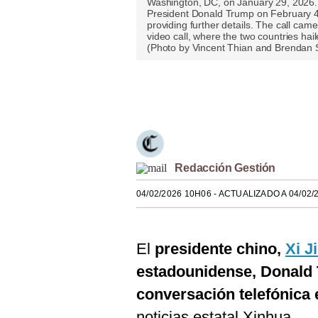
Washington, DC, on January 29, 2026. C
President Donald Trump on February 4,
Estilos
providing further details. The call came
video call, where the two countries haile
Mundo
(Photo by Vincent Thian and Brendan 
EEUU
Únete a nuestro canal
México
España
Internacional
Redacción Gestión
Tecnología
04/02/2026 10H06
- ACTUALIZADO A 04/02/
Club del Suscriptor
Mix
El
presidente chino,
Xi J
estadounidense, Donald
G de Gestión
conversación telefónica 
Notas Contratadas
noticias estatal Xinhua.