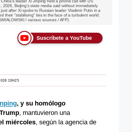
hina's leader Xi Jinping held a phone call with US
 2026, Beijing's state media said without immediately
 just after Xi spoke to Russian leader Vladimir Putin in a
d their "stabilising" ties in the face of a turbulent world.
SMIALOWSKI / various sources / AFP)
Suscríbete a YouTube
2026 10H25
inping
, y su homólogo
 Trump
, mantuvieron una
el miércoles
, según la agencia de