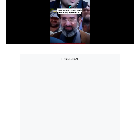
Notas Contratadas
Podcast
Gestión TV
Videos
Fotogalerías
gestion.pe
¿quiénes
Somos?
Términos
Y
Condiciones
Política
De
Privacidad