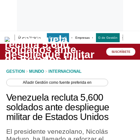
Últimas Noticias
Empresas G
Empresas
G de Gestión
Finanzas
Lo último
Peru Quiosco
SUSCRÍBETE
Portada
GESTION
>
MUNDO
>
INTERNACIONAL
Empresas
Añadir
Gestión
como fuente preferida en
Management & Empleo
Venezuela recluta 5,600
Economía
soldados ante despliegue
militar de Estados Unidos
Mercados
Perú
El presidente venezolano, Nicolás
Maduro, ha llamado a reforzar el
Política