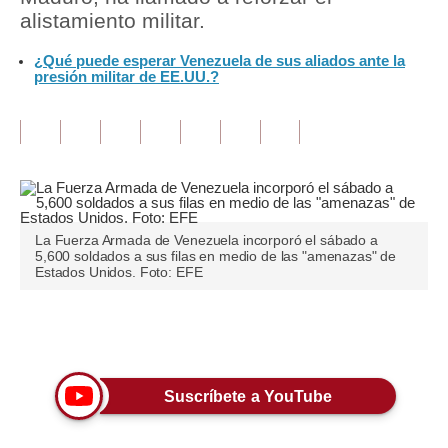
alistamiento militar.
Tu Dinero
¿Qué puede esperar Venezuela de sus aliados ante la
presión militar de EE.UU.?
Finanzas Personales
Inmobiliarias
Plus G
Opinión
Editorial
La Fuerza Armada de Venezuela incorporó el sábado a
5,600 soldados a sus filas en medio de las "amenazas" de
Estados Unidos. Foto: EFE
Pregunta de hoy
Blogs
Únete a nuestro canal
Tendencias
Suscríbete a YouTube
Lujo
Viajes