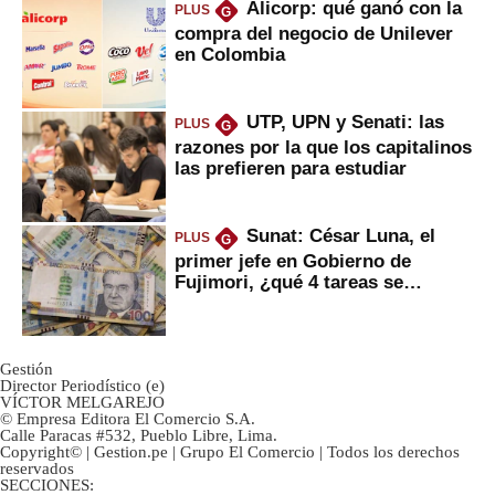
Alicorp: qué ganó con la
PLUS
G
compra del negocio de Unilever
en Colombia
UTP, UPN y Senati: las
PLUS
G
razones por la que los capitalinos
las prefieren para estudiar
Sunat: César Luna, el
PLUS
G
primer jefe en Gobierno de
Fujimori, ¿qué 4 tareas se
marcan urgentes?
Gestión
Director Periodístico (e)
VÍCTOR MELGAREJO
© Empresa Editora El Comercio S.A.
Calle Paracas #532, Pueblo Libre, Lima.
Copyright© | Gestion.pe | Grupo El Comercio | Todos los derechos
reservados
SECCIONES: