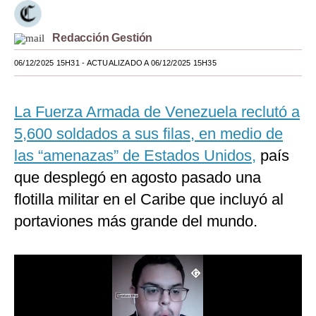
Moda
Redacción Gestión
Estilos
06/12/2025 15H31
- ACTUALIZADO A 06/12/2025 15H35
Mundo
EEUU
La Fuerza Armada de Venezuela reclutó a
5,600 soldados a sus filas, en medio de
México
las “amenazas” de Estados Unidos,
país
España
que desplegó en agosto pasado una
Internacional
flotilla militar en el Caribe que incluyó al
portaviones más grande del mundo.
Tecnología
Club del Suscriptor
Mix
G de Gestión