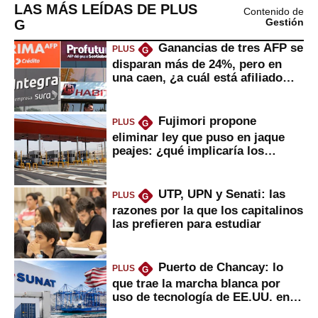
LAS MÁS LEÍDAS DE PLUS
Contenido de
G
Gestión
Ganancias de tres AFP se
PLUS
G
disparan más de 24%, pero en
una caen, ¿a cuál está afiliado
usted?
Fujimori propone
PLUS
G
eliminar ley que puso en jaque
peajes: ¿qué implicaría los
usuarios?
UTP, UPN y Senati: las
PLUS
G
razones por la que los capitalinos
las prefieren para estudiar
Puerto de Chancay: lo
PLUS
G
que trae la marcha blanca por
uso de tecnología de EE.UU. en
mercancías