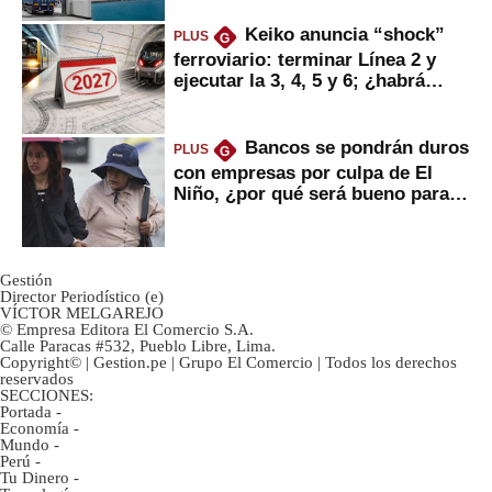
Keiko anuncia “shock”
PLUS
G
ferroviario: terminar Línea 2 y
ejecutar la 3, 4, 5 y 6; ¿habrá
avances?
Bancos se pondrán duros
PLUS
G
con empresas por culpa de El
Niño, ¿por qué será bueno para
ahorristas?
Gestión
Director Periodístico (e)
VÍCTOR MELGAREJO
© Empresa Editora El Comercio S.A.
Calle Paracas #532, Pueblo Libre, Lima.
Copyright© | Gestion.pe | Grupo El Comercio | Todos los derechos
reservados
SECCIONES:
Portada
-
Economía
-
Mundo
-
Perú
-
Tu Dinero
-