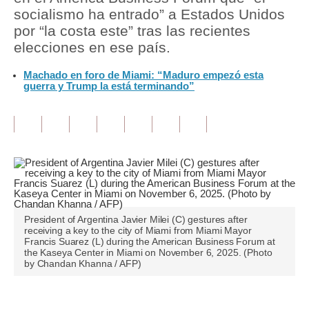
socialismo ha entrado” a Estados Unidos
Tu Dinero
por “la costa este” tras las recientes
elecciones en ese país.
Finanzas Personales
Machado en foro de Miami: “Maduro empezó esta
Inmobiliarias
guerra y Trump la está terminando”
Plus G
Opinión
Editorial
Pregunta de hoy
Blogs
President of Argentina Javier Milei (C) gestures after
receiving a key to the city of Miami from Miami Mayor
Francis Suarez (L) during the American Business Forum at
Tendencias
the Kaseya Center in Miami on November 6, 2025. (Photo
by Chandan Khanna / AFP)
Lujo
Viajes
Únete a nuestro canal