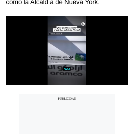
como la Alcaldía de Nueva York.
Notas Contratadas
Podcast
Gestión TV
Videos
Fotogalerías
gestion.pe
¿quiénes
Somos?
Términos
Y
Condiciones
Política
De
Privacidad