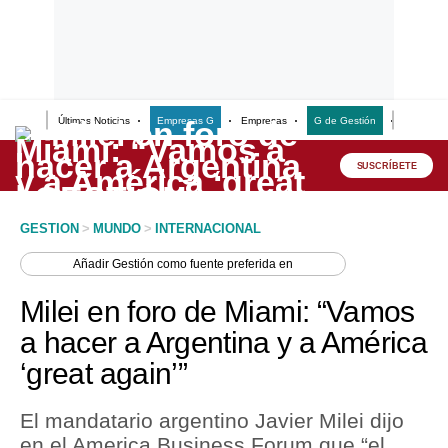
Últimas Noticias
Empresas G
Empresas
G de Gestión
Finanzas
Lo último
Peru Quiosco
SUSCRÍBETE
Portada
GESTION
>
MUNDO
>
INTERNACIONAL
Empresas
Añadir
Gestión
como fuente preferida en
Management & Empleo
Milei en foro de Miami: “Vamos
Economía
a hacer a Argentina y a América
‘great again’”
Mercados
Perú
El mandatario argentino Javier Milei dijo
en el America Business Forum que “el
Política