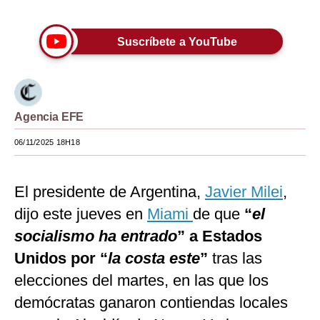
Moda
Suscríbete a YouTube
Estilos
Mundo
EEUU
Agencia EFE
México
06/11/2025 18H18
España
El presidente de Argentina,
Javier Milei
,
Internacional
dijo este jueves en
Miami
de que
“
el
Tecnología
socialismo ha entrado
” a Estados
Club del Suscriptor
Unidos por “
la costa este
”
tras las
elecciones del martes, en las que los
Mix
demócratas ganaron contiendas locales
G de Gestión