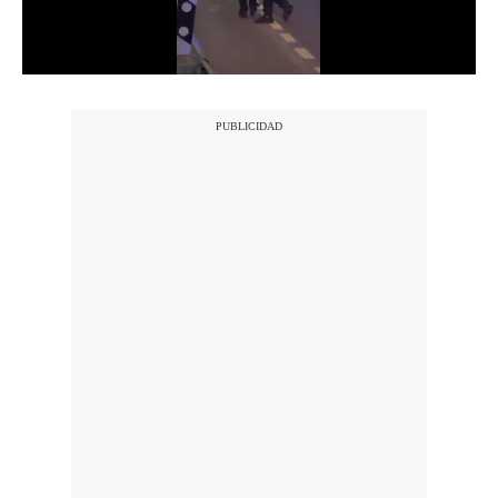
Notas Contratadas
Podcast
Gestión TV
Videos
Fotogalerías
gestion.pe
¿quiénes
Somos?
Términos
Y
Condiciones
Política
De
Privacidad