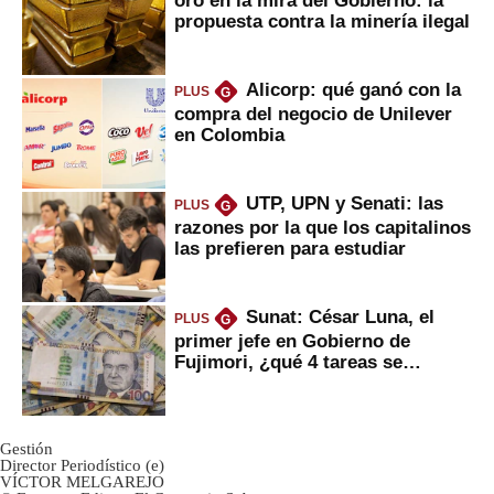
oro en la mira del Gobierno: la
propuesta contra la minería ilegal
Alicorp: qué ganó con la
PLUS
G
compra del negocio de Unilever
en Colombia
UTP, UPN y Senati: las
PLUS
G
razones por la que los capitalinos
las prefieren para estudiar
Sunat: César Luna, el
PLUS
G
primer jefe en Gobierno de
Fujimori, ¿qué 4 tareas se
marcan urgentes?
Gestión
Director Periodístico (e)
VÍCTOR MELGAREJO