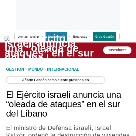
Últimas Noticias
Empresas G
Empresas
G de Gestión
Finanzas
Lo último
Peru Quiosco
SUSCRÍBETE
Portada
GESTION
>
MUNDO
>
INTERNACIONAL
Empresas
Añadir
Gestión
como fuente preferida en
Management & Empleo
El Ejército israelí anuncia una
Economía
“oleada de ataques” en el sur
del Líbano
Mercados
Perú
El ministro de Defensa israelí, Israel
Katzór, ordenó la destrucción de viviendas
Política