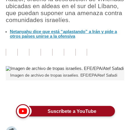
ubicadas en aldeas en el sur del Líbano,
Tu Dinero
que puedan suponer una amenaza contra
comunidades israelíes.
Finanzas Personales
Netanyahu dice que está “aplastando” a Irán y pide a
Inmobiliarias
otros países unirse a la ofensiva
Plus G
Opinión
Editorial
Imagen de archivo de tropas israelíes. EFE/EPA/Atef Safadi
Pregunta de hoy
Blogs
Únete a nuestro canal
Tendencias
Suscríbete a YouTube
Lujo
Viajes