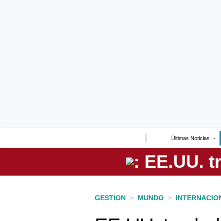
Lo último
Peru Quiosco
Portada
Empresas
Management & Empleo
Economía
Últimas Noticias
Mercados
Perú
Política
GESTION
>
MUNDO
>
INTERNACIO
Tu Dinero