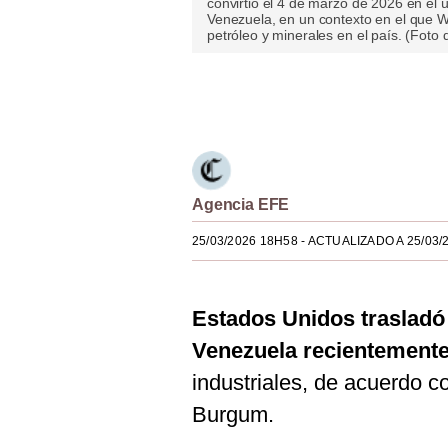
convirtió el 4 de marzo de 2026 en el ú
Venezuela, en un contexto en el que 
Estilos
petróleo y minerales en el país. (Fot
Mundo
Únete a nuestro canal
EEUU
México
España
Agencia EFE
Internacional
25/03/2026 18H58
- ACTUALIZADO A 25/03/
Tecnología
Club del Suscriptor
Estados Unidos trasladó
Mix
Venezuela recientement
industriales, de acuerdo co
G de Gestión
Burgum.
Notas Contratadas