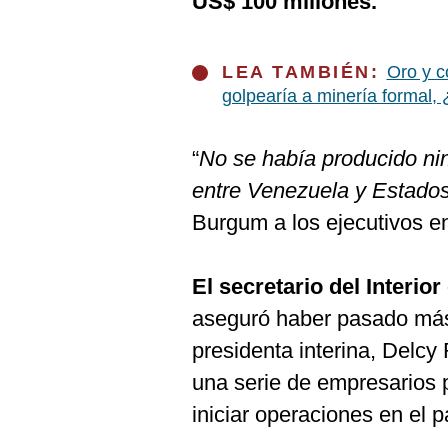
US$ 100 millones.
De
Cookies
Preguntas
Frecuentes
LEA TAMBIÉN:
Oro y c
golpearía a minería formal,
“
No se había producido ni
entre Venezuela y Estado
Burgum a los ejecutivos en
El secretario del Interio
aseguró haber pasado más
presidenta interina, Delcy
una serie de empresarios 
iniciar operaciones en el 