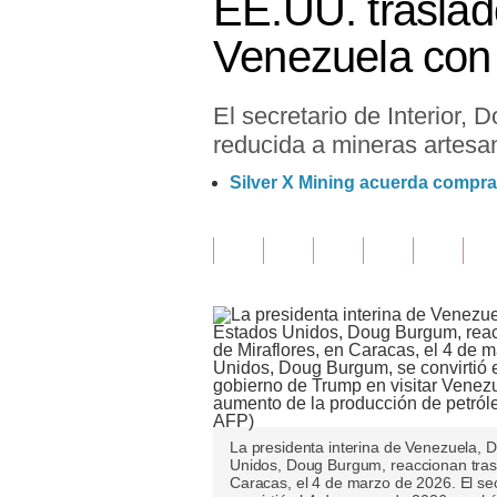
EE.UU. traslad
Finanzas Personales
Venezuela con 
Inmobiliarias
El secretario de Interior,
Plus G
reducida a mineras artesan
Opinión
Silver X Mining acuerda compra
Editorial
Pregunta de hoy
Blogs
Tendencias
Lujo
Viajes
La presidenta interina de Venezuela, De
Unidos, Doug Burgum, reaccionan tras 
Moda
Caracas, el 4 de marzo de 2026. El se