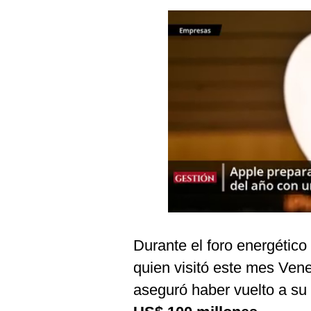
Podcast
Gestión TV
Videos
Fotogalerías
gestion.pe
¿quiénes
Somos?
Términos
Y
Condiciones
Durante el foro energéti
Política
quien visitó este mes Vene
De
Privacidad
aseguró haber vuelto a su
Politica