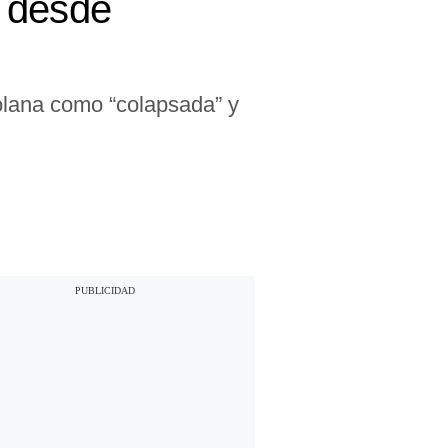
o desde
zolana como “colapsada” y